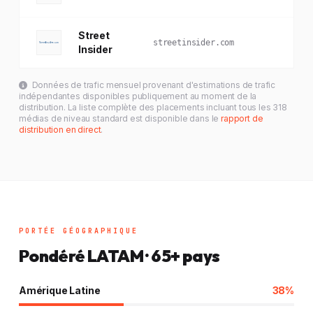
Street
Ma
streetinsider.com
Insider
des
Données de trafic mensuel provenant d'estimations de trafic
indépendantes disponibles publiquement au moment de la
distribution. La liste complète des placements incluant tous les 318
médias de niveau standard est disponible dans le
rapport de
distribution en direct
.
PORTÉE GÉOGRAPHIQUE
Pondéré LATAM · 65+ pays
Amérique Latine
38%