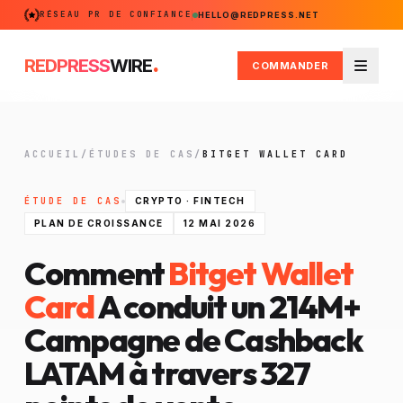
RÉSEAU PR DE CONFIANCE
HELLO@REDPRESS.NET
.
REDPRESS
WIRE
COMMANDER
Menu
ACCUEIL
/
ÉTUDES DE CAS
/
BITGET WALLET CARD
ÉTUDE DE CAS
CRYPTO · FINTECH
PLAN DE CROISSANCE
12 MAI 2026
Comment
Bitget Wallet
Card
A conduit un
214M+
Campagne de Cashback
LATAM à travers 327