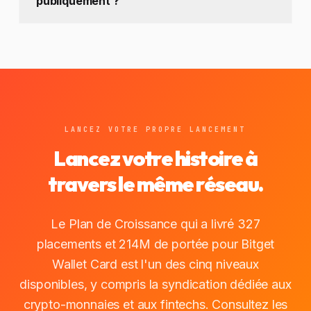
publiquement ?
LANCEZ VOTRE PROPRE LANCEMENT
Lancez votre histoire à
travers le même réseau.
Le Plan de Croissance qui a livré 327
placements et 214M de portée pour Bitget
Wallet Card est l'un des cinq niveaux
disponibles, y compris la syndication dédiée aux
crypto-monnaies et aux fintechs. Consultez les