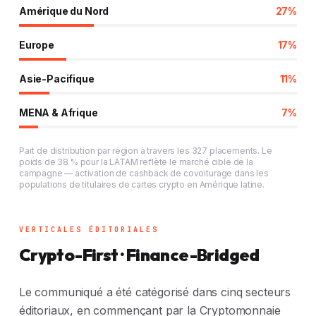
Amérique du Nord
27%
Europe
17%
Asie-Pacifique
11%
MENA & Afrique
7%
Part de distribution par région à travers les 327 placements. Le
poids de 38 % pour la LATAM reflète le marché cible de la
campagne — activation de cashback de covoiturage dans les
populations de titulaires de cartes crypto en Amérique latine.
VERTICALES ÉDITORIALES
Crypto-First · Finance-Bridged
Le communiqué a été catégorisé dans cinq secteurs
éditoriaux, en commençant par la Cryptomonnaie