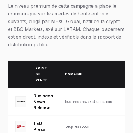
Le niveau premium de cette campagne a placé le
communiqué sur les médias de haute autorité
suivants, dirigé par MEXC Global, natif de la crypto,
et BBC Markets, axé sur LATAM. Chaque placement
est en direct, indexé et vérifiable dans le rapport de
distribution public.
POINT
DE
DOMAINE
BA
VENTE
Business
Cor
News
businessnewsrelease.com
Cry
Release
TED
Tec
tedpress.com
Press
et 