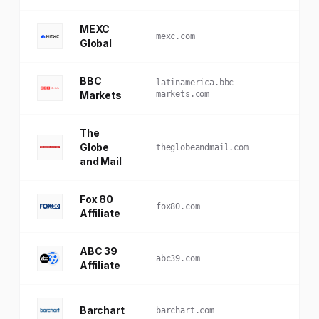
MEXC
Éc
mexc.com
Global
Cry
BBC
Mar
latinamerica.bbc-
Markets
markets.com
LA
The
Niv
Globe
Nat
theglobeandmail.com
and Mail
(CA
Fox 80
Affi
fox80.com
Affiliate
Dif
ABC 39
Affi
abc39.com
Affiliate
Dif
Tra
Barchart
barchart.com
Do