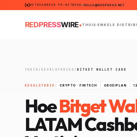
BETROUWBAAR PR-NETWERK
HELLO@REDPRESS.NET
.
REDPRESS
WIRE
THUIS
ENKELE DISTRIB
THUIS
/
GEVALSTUDIES
/
BITGET WALLET CARD
GEVALSTUDIE
CRYPTO · FINTECH
GROEIPLAN
1
Hoe
Bitget Wa
LATAM Cashba