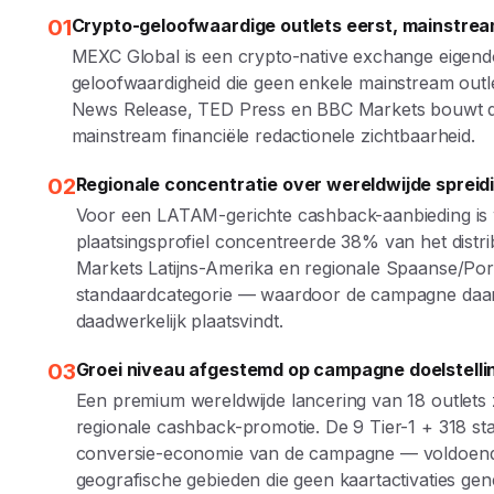
01
Crypto-geloofwaardige outlets eerst, mainstre
MEXC Global is een crypto-native exchange eigend
geloofwaardigheid die geen enkele mainstream outl
News Release, TED Press en BBC Markets bouwt d
mainstream financiële redactionele zichtbaarheid.
02
Regionale concentratie over wereldwijde spreid
Voor een LATAM-gerichte cashback-aanbieding is wer
plaatsingsprofiel concentreerde 38% van het distri
Markets Latijns-Amerika en regionale Spaanse/Port
standaardcategorie — waardoor de campagne daar 
daadwerkelijk plaatsvindt.
03
Groei niveau afgestemd op campagne doelstelli
Een premium wereldwijde lancering van 18 outlets
regionale cashback-promotie. De 9 Tier-1 + 318 s
conversie-economie van de campagne — voldoende a
geografische gebieden die geen kaartactivaties gen