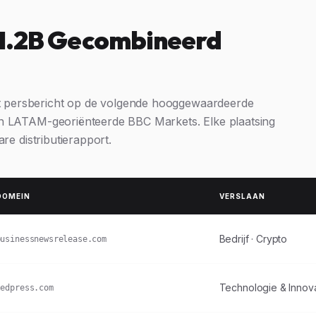
 1.2B Gecombineerd
t persbericht op de volgende hooggewaardeerde
en LATAM-georiënteerde BBC Markets. Elke plaatsing
re distributierapport.
DOMEIN
VERSLAAN
Bedrijf · Crypto
businessnewsrelease.com
Technologie & Innova
tedpress.com