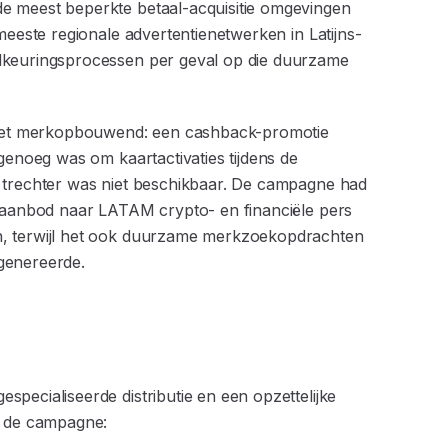
e meest beperkte betaal-acquisitie omgevingen
meeste regionale advertentienetwerken in Latijns-
dkeuringsprocessen per geval op die duurzame
 niet merkopbouwend: een cashback-promotie
genoeg was om kaartactivaties tijdens de
e trechter was niet beschikbaar. De campagne had
k-aanbod naar LATAM crypto- en financiële pers
n, terwijl het ook duurzame merkzoekopdrachten
 genereerde.
pecialiseerde distributie en een opzettelijke
n de campagne: