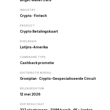
INDUSTRY
Crypto · Fintech
PRODUCT
Crypto Betalingskaart
DOELREGIO
Latijns-Amerika
CAMPAGNE TYPE
Cashback promotie
DISTRIBUTIE NIVEAU
Groeiplan · Crypto-Gespecialiseerde Circuit
RELEASEDATUM
12 mei 2026
KOP RESULTAAT
327 plaatsingen · 214M bereik · 65+ landen