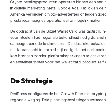
Crypto betalingsproducten opereren binnen een van d
in digitale marketing. Meta, Google Ads, TikTok en de 
Amerika verbieden crypto-advertenties of leggen goe
prestatiecampagnes operationeel onmogelijk maken.
De opdracht van de Bitget Wallet Card was tactisch,
voor ritdelen had regionale bekendheid nodig die snel 
campagneperiode te stimuleren. De klassieke betaald
media-aandacht in earned-stijl nodig die het cashbac
kon brengen zonder platformbeperkingen te activere
en entiteitsautoriteit voor het wallet card-product zelf
De Strategie
RedPress configureerde het Growth Plan met crypto-ges
regionale weging. Drie plaatsingsbeslissingen vormde