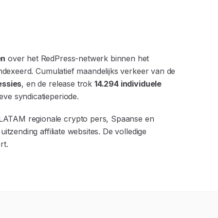
en
over het RedPress-netwerk binnen het
eïndexeerd. Cumulatief maandelijks verkeer van de
essies
, en de release trok
14.294 individuele
ieve syndicatieperiode.
 LATAM regionale crypto pers, Spaanse en
uitzending affiliate websites. De volledige
rt.