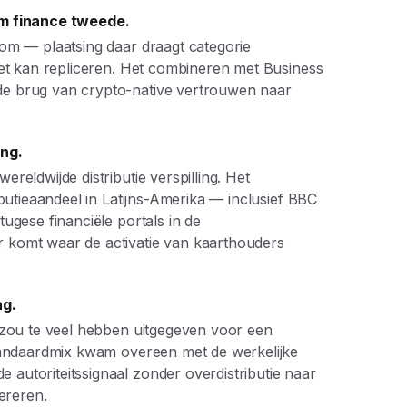
am finance tweede.
om — plaatsing daar draagt categorie
et kan repliceren. Het combineren met Business
e brug van crypto-native vertrouwen naar
ing.
eldwijde distributie verspilling. Het
butieaandeel in Latijns-Amerika — inclusief BBC
ugese financiële portals in de
komt waar de activatie van kaarthouders
ng.
 zou te veel hebben uitgegeven voor een
tandaardmix kwam overeen met de werkelijke
utoriteitssignaal zonder overdistributie naar
ereren.