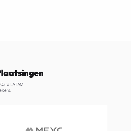
Plaatsingen
t Card LATAM
ekers.