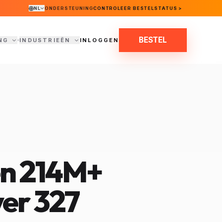
NL
ONDERSTEUNING
CONTROLEER BESTELSTATUS >
BESTEL
NG
INDUSTRIEËN
INLOGGEN
en
214M+
er 327