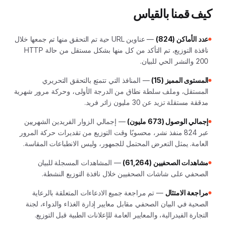
كيف قمنا بالقياس
عدد الأماكن (824)
— عناوين URL حية تم التحقق منها تم جمعها خلال
نافذة التوزيع، تم التأكد من كل منها بشكل مستقل من حالة HTTP
200 والنشر الحي للبيان.
المستوى المميز (15)
— المنافذ التي تتمتع بالتحقق التحريري
المستقل، وملف سلطة نطاق من الدرجة الأولى، وحركة مرور شهرية
مدققة مستقلة تزيد عن 30 مليون زائر فريد.
إجمالي الوصول (673 مليون)
— إجمالي الزوار الفريدين الشهريين
عبر 824 منفذ نشر، محسوبًا وقت التوزيع من تقديرات حركة المرور
العامة. يمثل التعرض المحتمل للجمهور، وليس الانطباعات المقاسة.
مشاهدات الصحفيين (61,264)
— المشاهدات المسجلة للبيان
الصحفي على شاشات الصحفيين خلال نافذة التوزيع النشطة.
مراجعة الامتثال
— تم مراجعة جميع الادعاءات المتعلقة بالرعاية
الصحية في البيان الصحفي مقابل معايير إدارة الغذاء والدواء، لجنة
التجارة الفيدرالية، والمعايير العامة للإعلانات الطبية قبل التوزيع.