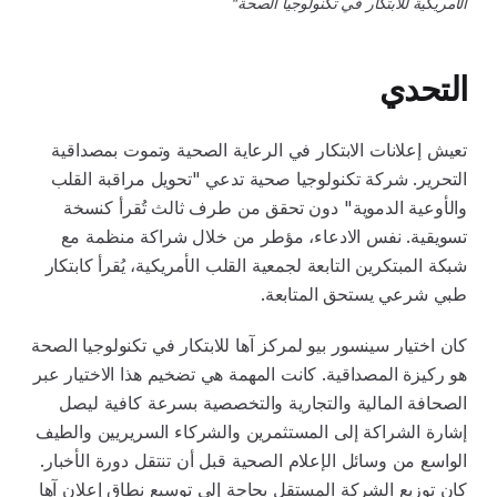
الأمريكية للابتكار في تكنولوجيا الصحة"
التحدي
تعيش إعلانات الابتكار في الرعاية الصحية وتموت بمصداقية
التحرير. شركة تكنولوجيا صحية تدعي "تحويل مراقبة القلب
والأوعية الدموية" دون تحقق من طرف ثالث تُقرأ كنسخة
تسويقية. نفس الادعاء، مؤطر من خلال شراكة منظمة مع
شبكة المبتكرين التابعة لجمعية القلب الأمريكية، يُقرأ كابتكار
طبي شرعي يستحق المتابعة.
كان اختيار سينسور بيو لمركز آها للابتكار في تكنولوجيا الصحة
هو ركيزة المصداقية. كانت المهمة هي تضخيم هذا الاختيار عبر
الصحافة المالية والتجارية والتخصصية بسرعة كافية ليصل
إشارة الشراكة إلى المستثمرين والشركاء السريريين والطيف
الواسع من وسائل الإعلام الصحية قبل أن تنتقل دورة الأخبار.
كان توزيع الشركة المستقل بحاجة إلى توسيع نطاق إعلان آها