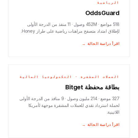
الرياضية
OddsGuard
518 مواضع · 452M وصول · 11 منفذ من الدرجة الأولى
لإطلاق امتداد متصفح مراهنات رياضية على طراز Honey.
اقرأ دراسة الحالة →
العملات المشفرة · التكنولوجيا المالية
بطاقة محفظة Bitget
327 موضع · 214 مليون وصول · 9 منافذ من الدرجة الأولى
لحملة استرداد نقدي للعملات المشفرة موجهة لأمريكا
اللاتينية.
اقرأ دراسة الحالة →