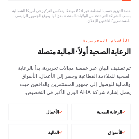
حصة التوزيع حسب المنطقة عبر 824 موضعًا. ينعكس التركيز في أمريكا الشمالية
بسبب الشراكة التي تتخذ من الولايات المتحدة مقرًا لها وموقع الجمهور الرئيسي
للمستثمرين/الدافعين للإعلان.
الأقسام التحريرية
الرعاية الصحية أولاً · المالية متصلة
تم تصنيف البيان عبر خمسة مجالات تحريرية، بدأ بالرعاية
الصحية للملاءمة القطاعية وجسر إلى الأعمال، الأسواق
والمالية للوصول إلى جمهور المستثمرين والدافعين حيث
يحمل إشارة شراكة AHA الوزن الأكبر في التخصيص.
الرعاية الصحية
الأعمال
الأسواق
المالية