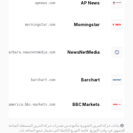
AP News
apnews.com
Morningstar
morningstar.com
NewsNetMedia
antabarbara.newsnetmedia.com
Barchart
barchart.com
BBC Markets
latinamerica.bbc-markets.com
بيانات حركة المرور الشهرية مأخوذة من تقديرات حركة المرور المستقلة المتاحة
للجمهور في وقت التوزيع. قائمة التوزيع الكاملة التي تشمل جميع المنافذ ذات