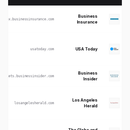
Business
index.businessinsurance.com
Insurance
USA Today
usatoday.com
Business
markets.businessinsider.com
Insider
Los Angeles
losangelesherald.com
Herald
The Globe and