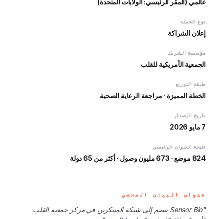
عالمي (المقر الرئيسي: الولايات المتحدة)
نوع الحملة
إعلان الشراكة
مؤسسة الشريك
الجمعية الأمريكية للقلب
طبقة التوزيع
الخطة المميزة · مراجعة الرعاية الصحية
تاريخ الإصدار
7 مايو 2026
نتيجة العنوان الرئيسي
824 موضع · 673 مليون وصول · أكثر من 65 دولة
عنوان البيان الصحفي
"Sensor Bio تنضم إلى شبكة المبتكرين في مركز جمعية القلب