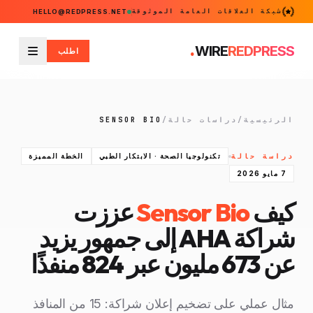
شبكة العلاقات العامة الموثوقة
HELLO@REDPRESS.NET
.
WIRE
REDPRESS
اطلب
القائمة
الرئيسية
/
دراسات حالة
/
SENSOR BIO
دراسة حالة
تكنولوجيا الصحة · الابتكار الطبي
الخطة المميزة
7 مايو 2026
كيف
Sensor Bio
عززت
شراكة AHA
إلى جمهور يزيد
عن 673 مليون عبر 824 منفذًا
مثال عملي على تضخيم إعلان شراكة: 15 من المنافذ