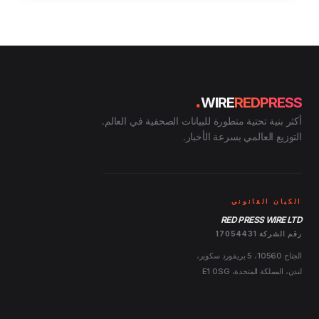
.
WIRE
REDPRESS
أكثر بنية تحتية متطورة للبيانات الصحفية في العالم.
التوزيع العالمي بسرعة الأخبار.
الكيان القانوني
RED PRESS WIRE LTD
رقم الشركة 17054431
الجناح 10560، 5 بريفورد سكوير،
لندن، المملكة المتحدة، E1 0SG