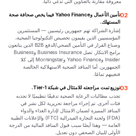
معروفة مقارنة بالعناوين التي تدعي ذاتياً.
02
تأمين الأعمال وYahoo Finance فيما يخص صحافة صحة
المستهلك.
إشارة الشراكة تهم جمهورين رئيسيين — المستثمرين
المؤسسيين الذين يقيمون تخصيص التكنولوجيا الصحية،
وصناع القرار في التأمين الصحي/الدفع B2B الذين يتابعون
برامج الابتكار. تصل Business Insurance وBusiness
Insider وYahoo Finance وMorningstar إلى كلا
الجمهورين. أما المنافذ الصحية الاستهلاكية الخالصة
فتغيبهم تمامًا.
03
توزيع تمت مراجعته للامتثال في شبكة Tier-1.
تجذب مطالبات الرعاية الصحية تدقيقًا تنظيميًا لا تجذبه
فئات أخرى. تم إجراء مراجعة تحريرية لكل نشر في
المنافذ المميزة لضمان الامتثال لإدارة الغذاء والدواء
(FDA) ولجنة التجارة الفيدرالية (FTC) والإعلانات الطبية
العامة — وهذا أيضًا سبب قبول المنافذ المالية من الدرجة
الأولى للبيان الصحفي دون تعديل.