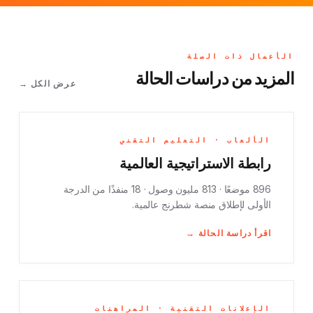
الأعمال ذات الصلة
المزيد من دراسات الحالة
عرض الكل →
الألعاب · التعليم التقني
رابطة الاستراتيجية العالمية
896 موضعًا · 813 مليون وصول · 18 منفذًا من الدرجة
الأولى لإطلاق منصة شطرنج عالمية.
اقرأ دراسة الحالة →
الإعلانات التقنية · المراهنات