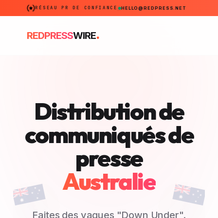
RÉSEAU PR DE CONFIANCE
HELLO@REDPRESS.NET
.
REDPRESS
WIRE
Distribution de
communiqués de
presse
Australie
Faites des vagues "Down Under".