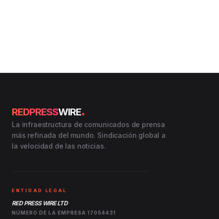
.
REDPRESS
WIRE
La infraestructura de comunicados de prensa
más refinada del mundo. Sindicación global a
la velocidad de las noticias.
ENTIDAD LEGAL
RED PRESS WIRE LTD
NÚMERO DE LA EMPRESA 17054431