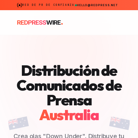
RED DE PR DE CONFIANZA
HELLO@REDPRESS.NET
.
REDPRESS
WIRE
Distribución de
Comunicados de
Prensa
Australia
Crea olas "Down Under". Distribuye tu