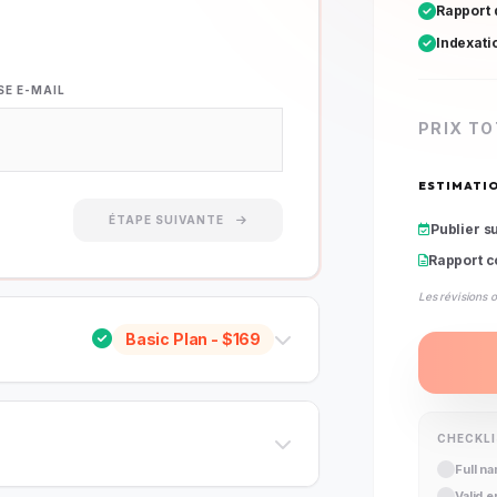
Rapport d
Indexati
SE E-MAIL
PRIX TO
ESTIMATIO
ÉTAPE SUIVANTE
Publier s
Rapport c
Les révisions 
Basic Plan
- $
169
CHECKL
Full n
Valid 