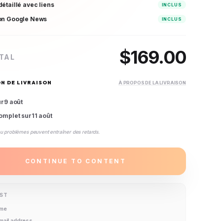
étaillé avec liens
INCLUS
on Google News
INCLUS
$
169.00
TAL
N DE LIVRAISON
À PROPOS DE LA LIVRAISON
ur
9 août
omplet sur
11 août
ou problèmes peuvent entraîner des retards.
CONTINUE TO CONTENT
IST
ame
email address