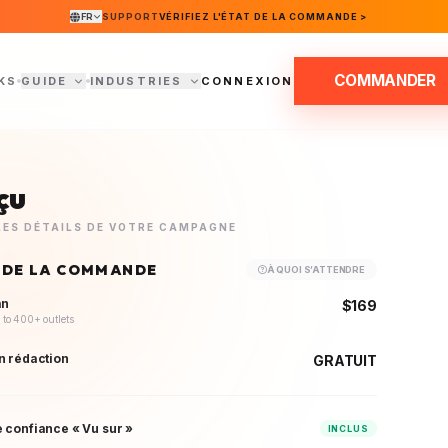
FR
SUPPORT
VÉRIFIEZ L'ÉTAT DE LA COMMANDE >
COMMANDER
KS
GUIDE
INDUSTRIES
CONNEXION
çu
 LES DÉTAILS DE VOTRE CAMPAGNE
 DE LA COMMANDE
À QUOI S’ATTENDRE
an
$169
 to 400+ outlets
n rédaction
GRATUIT
 confiance « Vu sur »
INCLUS