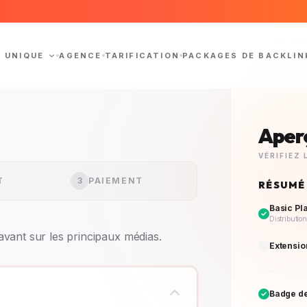
N UNIQUE
AGENCE
TARIFICATION
PACKAGES DE BACKLIN
Aper
VÉRIFIEZ
T
3
PAIEMENT
RÉSUMÉ
Basic Pl
Distribution
avant sur les principaux médias.
Extensio
Badge de