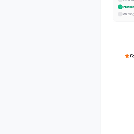
Public
Writin
Fo