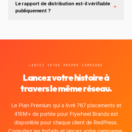
Le rapport de distribution est-il vérifiable
publiquement ?
LANCEZ VOTRE PROPRE CAMPAGNE
Lancez votre histoire à
travers le même réseau.
Le Plan Premium qui a livré 767 placements et
416M+ de portée pour Flywheel Brands est
disponible pour chaque client de RedPress.
Consultez les forfaits et lancez votre campagne.