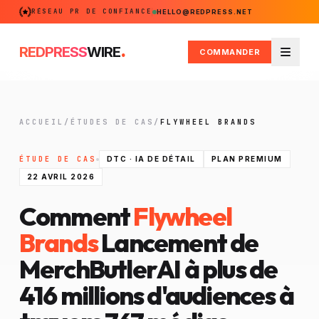
RÉSEAU PR DE CONFIANCE
HELLO@REDPRESS.NET
.
REDPRESS
WIRE
COMMANDER
Menu
ACCUEIL
/
ÉTUDES DE CAS
/
FLYWHEEL BRANDS
ÉTUDE DE CAS
DTC · IA DE DÉTAIL
PLAN PREMIUM
22 AVRIL 2026
Comment
Flywheel
Brands
Lancement de
MerchButlerAI à plus de
416 millions d'audiences à