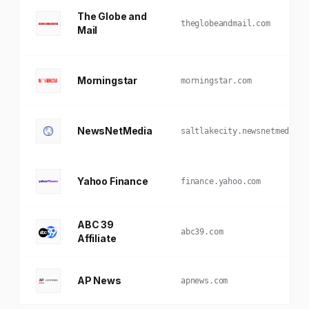
The Globe and
theglobeandmail.com
Mail
Morningstar
morningstar.com
NewsNetMedia
saltlakecity.newsnetmedia.c
Yahoo Finance
finance.yahoo.com
ABC 39
abc39.com
Affiliate
AP News
apnews.com