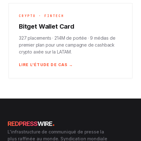
CRYPTO · FINTECH
Bitget Wallet Card
327 placements · 214M de portée · 9 médias de
premier plan pour une campagne de cashback
crypto axée sur la LATAM.
LIRE L'ÉTUDE DE CAS →
.
REDPRESS
WIRE
L'infrastructure de communiqué de presse la
plus raffinée au monde. Syndication mondiale