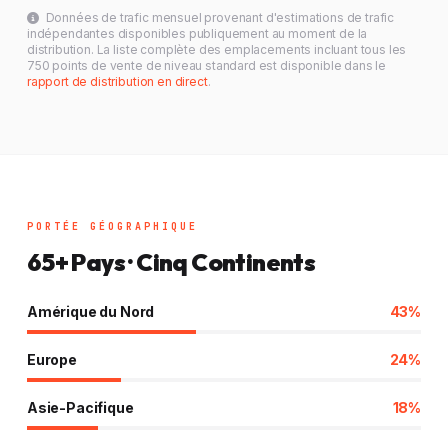
Données de trafic mensuel provenant d'estimations de trafic
indépendantes disponibles publiquement au moment de la
distribution. La liste complète des emplacements incluant tous les
750 points de vente de niveau standard est disponible dans le
rapport de distribution en direct
.
PORTÉE GÉOGRAPHIQUE
65+ Pays · Cinq Continents
Amérique du Nord
43%
Europe
24%
Asie-Pacifique
18%