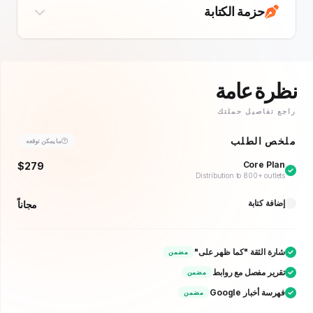
حزمة الكتابة
ة عامة
تفاصيل حملتك
 الطلب
ما يمكن توقعه
Core P
$279
Distribution to 800+ out
ة كتابة
مجاناً
ة الثقة "كما ظهر على"
مضمن
ير مفصل مع روابط
مضمن
 أخبار Google
مضمن