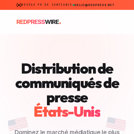
RÉSEAU PR DE CONFIANCE
HELLO@REDPRESS.NET
.
REDPRESS
WIRE
Distribution de
communiqués de
presse
États-Unis
Dominez le marché médiatique le plus