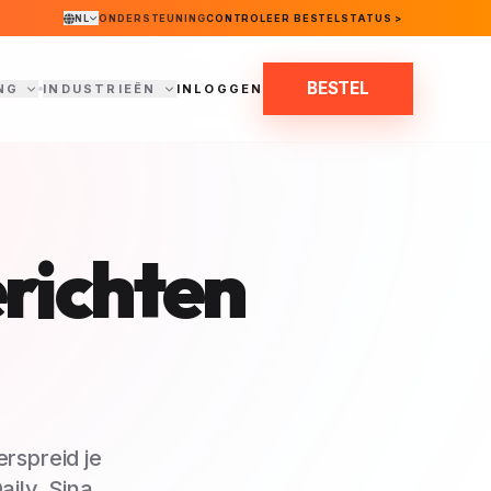
NL
ONDERSTEUNING
CONTROLEER BESTELSTATUS >
BESTEL
NG
INDUSTRIEËN
INLOGGEN
erichten
rspreid je
ily, Sina,