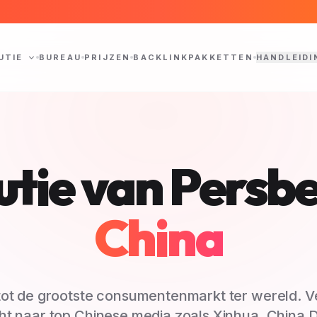
UTIE
BUREAU
PRIJZEN
BACKLINKPAKKETTEN
HANDLEIDI
utie van Persb
China
ot de grootste consumentenmarkt ter wereld. Ve
ht naar top Chinese media zoals Xinhua, China Da