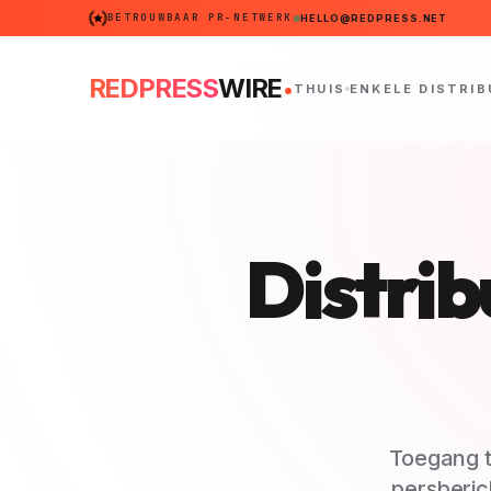
BETROUWBAAR PR-NETWERK
HELLO@REDPRESS.NET
.
REDPRESS
WIRE
THUIS
ENKELE DISTRIB
Distrib
Toegang t
persberic