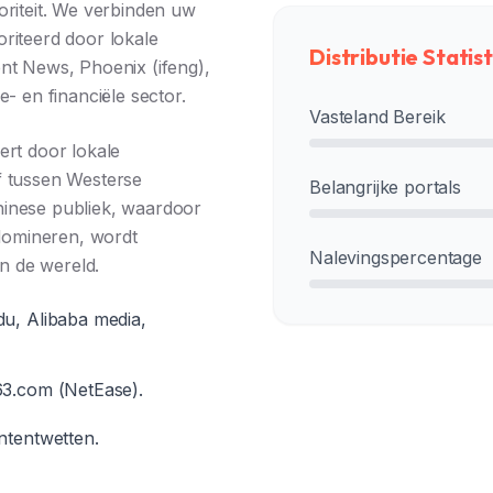
oriteit. We verbinden uw
riteerd door lokale
Distributie Statis
nt News, Phoenix (ifeng),
- en financiële sector.
Vasteland Bereik
ert door lokale
f tussen Westerse
Belangrijke portals
hinese publiek, waardoor
 domineren, wordt
Nalevingspercentage
an de wereld.
du, Alibaba media,
63.com (NetEase).
ntentwetten.