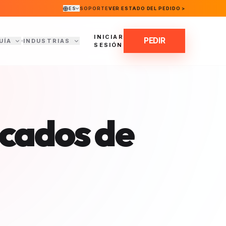
ES
SOPORTE
VER ESTADO DEL PEDIDO >
INICIAR
PEDIR
UÍA
INDUSTRIAS
SESIÓN
icados de