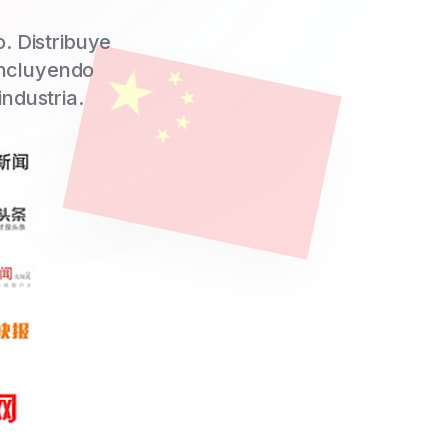
 Distribuye
incluyendo
industria.