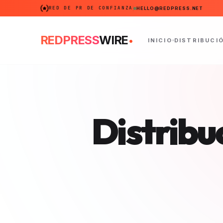
RED DE PR DE CONFIANZA
HELLO@REDPRESS.NET
.
REDPRESS
WIRE
INICIO
DISTRIBUCI
Distribu