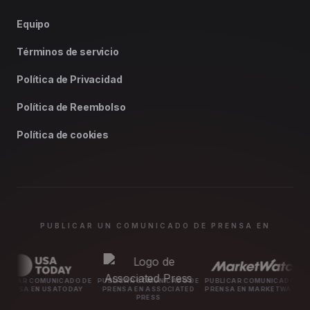
Equipo
Términos de servicio
Política de Privacidad
Política de Reembolso
Política de cookies
PUBLICAR UN COMUNICADO DE PRENSA EN
NICADO DE
PUBLICAR COMUNICADO DE
PUBLICAR COMUNICADO DE
PUBLICAR C
SATODAY
PRENSA EN ASSOCIATED
PRENSA EN MARKETWATCH
PRENSA E
PRESS