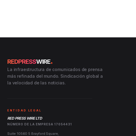
.
REDPRESS
WIRE
La infraestructura de comunicados de prensa
más refinada del mundo. Sindicación global a
la velocidad de las noticias.
ENTIDAD LEGAL
RED PRESS WIRE LTD
NÚMERO DE LA EMPRESA 17054431
Suite 10560 5 Brayford Square,