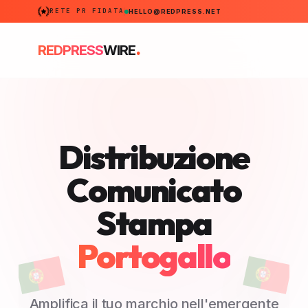
RETE PR FIDATA
HELLO@REDPRESS.NET
.
REDPRESS
WIRE
Distribuzione
Comunicato
Stampa
Portogallo
Amplifica il tuo marchio nell'emergente