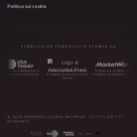
Politica sui cookie
PUBBLICA UN COMUNICATO STAMPA SU
OMUNICATO
PUBBLICA COMUNICATO
PUBBLICA COMUNICATO
PUBBLICA
USATODAY
STAMPA SU ASSOCIATED
STAMPA SU MARKETWATCH
STAMPA 
PRESS
© 2026 REDPRESS GLOBAL NETWORK. TUTTI I DIRITTI
RISERVATI.