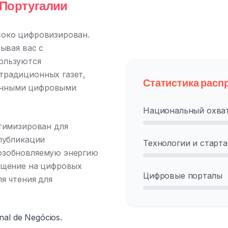
 Португалии
соко цифровизирован.
ывая вас с
ользуются
традиционных газет,
Статистика расп
еменными цифровыми
Национальный охва
птимизирован для
публикации
Технологии и старт
озобновляемую энергию
ещение на цифровых
Цифровые порталы
я чтения для
al de Negócios.