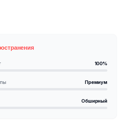
ространения
т
100%
апы
Премиум
Обширный