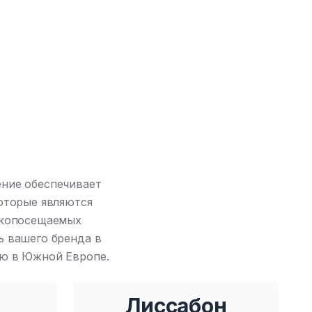
ение обеспечивает
которые являются
окопосещаемых
ь вашего бренда в
ию в Южной Европе.
Лиссабон