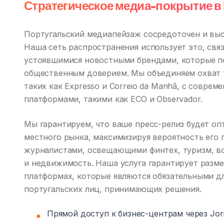
Стратегическое медиа-покрытие в
Португальский медиапейзаж сосредоточен и вы
Наша сеть распространения использует это, связ
устоявшимися новостными брендами, которые п
общественным доверием. Мы объединяем охват 
таких как Expresso и Correio da Manhã, с совр
платформами, такими как ECO и Observador.
Мы гарантируем, что ваше пресс-релиз будет о
местного рынка, максимизируя вероятность его 
журналистами, освещающими финтех, туризм, в
и недвижимость. Наша услуга гарантирует разм
платформах, которые являются обязательными дл
португальских лиц, принимающих решения.
Прямой доступ к бизнес-центрам через Jorn
●