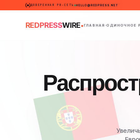
ДОВЕРЕННАЯ PR-СЕТЬ
HELLO@REDPRESS.NET
.
REDPRESS
WIRE
ГЛАВНАЯ
ОДИНОЧНОЕ 
Распрост
Увелич
Евро