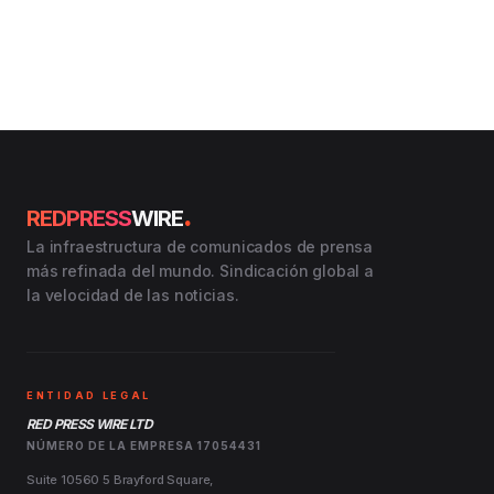
.
REDPRESS
WIRE
La infraestructura de comunicados de prensa
más refinada del mundo. Sindicación global a
la velocidad de las noticias.
ENTIDAD LEGAL
RED PRESS WIRE LTD
NÚMERO DE LA EMPRESA 17054431
Suite 10560 5 Brayford Square,