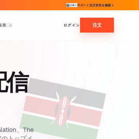
JA
サポート
注文状況を確認 >
注文
産業
ログイン
配信
ion、The
ニアのトップメ