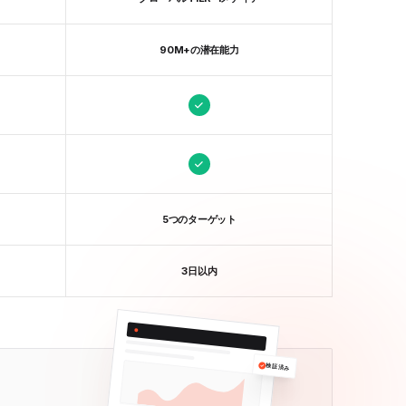
90M+の潜在能力
5つのターゲット
3日以内
検証済み