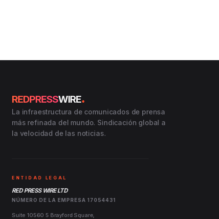
.
REDPRESS
WIRE
La infraestructura de comunicados de prensa
más refinada del mundo. Sindicación global a
la velocidad de las noticias.
ENTIDAD LEGAL
RED PRESS WIRE LTD
NÚMERO DE LA EMPRESA 17054431
Suite 10560 5 Brayford Square,