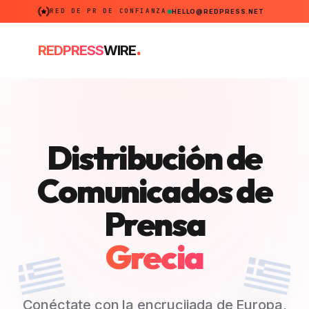
RED DE PR DE CONFIANZA
HELLO@REDPRESS.NET
.
REDPRESS
WIRE
Distribución de
Comunicados de
Prensa
Grecia
Conéctate con la encrucijada de Europa,