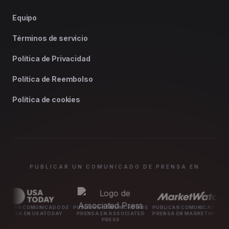
Equipo
Términos de servicio
Política de Privacidad
Política de Reembolso
Política de cookies
PUBLICAR UN COMUNICADO DE PRENSA EN
NICADO DE
PUBLICAR COMUNICADO DE
PUBLICAR COMUNICADO DE
PUBLICAR C
SATODAY
PRENSA EN ASSOCIATED
PRENSA EN MARKETWATCH
PRENSA E
PRESS