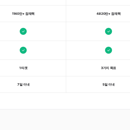
1140만+ 잠재력
4820만+ 잠재력
1 타겟
3가지 목표
7일 이내
5일 이내