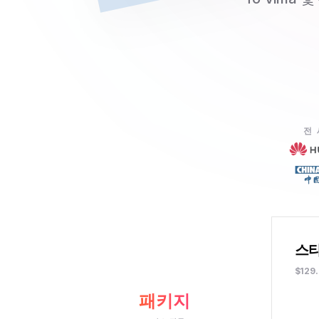
전
스
$129
패키지