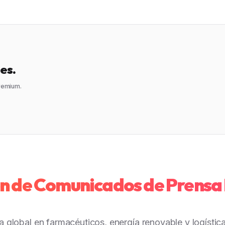
es.
premium.
ón de Comunicados de Prens
 global en farmacéuticos, energía renovable y logística