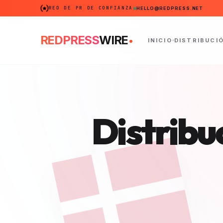
RED DE PR DE CONFIANZA
HELLO@REDPRESS.NET
.
REDPRESS
WIRE
INICIO
DISTRIBUCI
Distribu