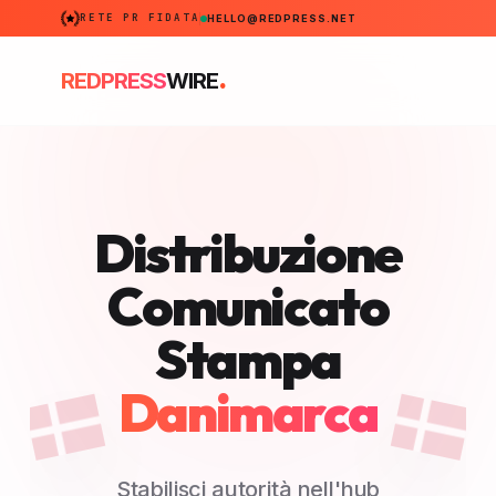
RETE PR FIDATA
HELLO@REDPRESS.NET
.
REDPRESS
WIRE
Distribuzione
Comunicato
Stampa
Danimarca
Stabilisci autorità nell'hub