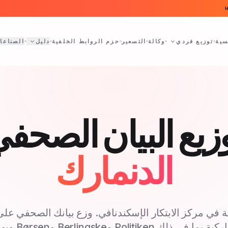
سية
توزيع فردي
وكالة
التسعير
حزم الروابط الخلفية
دليل
الصناعا
زيع البيان الصحف
الدنمارك
 في مركز الابتكار الإسكندنافي. وزع بيانك الصحفي على
الإعلام الدنماركية 