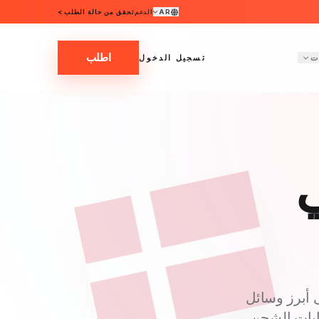
AR
الدعم
تحقق من حالة الطلب >
اطلب
ت
تسجيل الدخول
ي
 أبرز وسائل
بما في ذلك Politiken وBerlingske وBørsen وبوابات الشحن