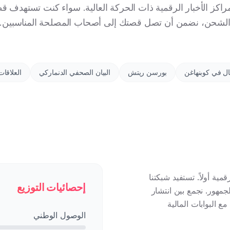
ية المؤثرة مثل Børsen، ومراكز الأخبار الرقمية ذات الحركة العالية. سواء كنت تس
لشحن، نضمن أن تصل قصتك إلى أصحاب المصلحة المناسبين.
مال في كوبنهاغن
بورسن ريتش
البيان الصحفي الدنماركي
العلاقات
ية أولاً. تستفيد شبكتنا
إحصائيات التوزيع
جمهور. نجمع بين انتشار
الصحف اليومية الجماهيرية مثل Politiken وJyllands-Posten مع البوابات المالية
الوصول الوطني