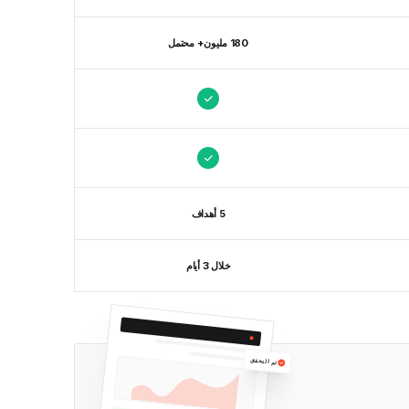
180 مليون+ محتمل
5 أهداف
خلال 3 أيام
تم التحقق