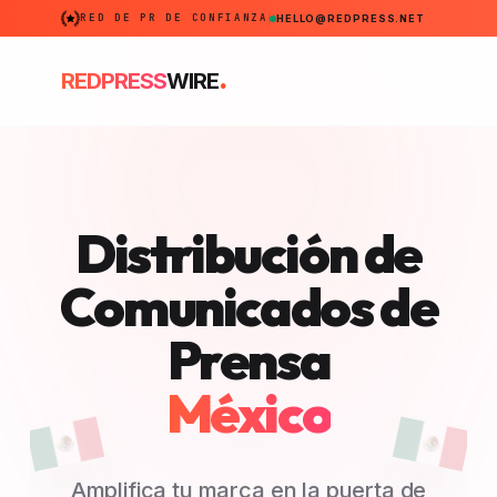
RED DE PR DE CONFIANZA
HELLO@REDPRESS.NET
.
REDPRESS
WIRE
Distribución de
Comunicados de
Prensa
México
Amplifica tu marca en la puerta de