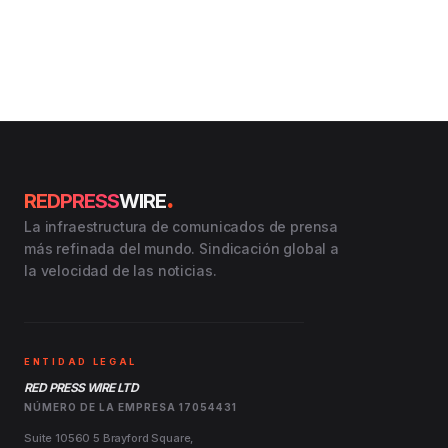
.
REDPRESS
WIRE
La infraestructura de comunicados de prensa
más refinada del mundo. Sindicación global a
la velocidad de las noticias.
ENTIDAD LEGAL
RED PRESS WIRE LTD
NÚMERO DE LA EMPRESA 17054431
Suite 10560 5 Brayford Square,