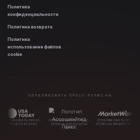
Политика
конфиденциальности
Политика возврата
Политика
использования файлов
cookie
ОПУБЛИКОВАТЬ ПРЕСС-РЕЛИЗ НА
ТЬ ПРЕСС-
ОПУБЛИКОВАТЬ ПРЕСС-
ОПУБЛИКОВАТЬ ПРЕСС-
ОПУБЛИКО
SATODAY
РЕЛИЗ В ASSOCIATED
РЕЛИЗ НА MARKETWATCH
РЕЛИЗ Н
PRESS