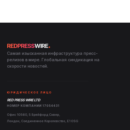
.
REDPRESS
WIRE
Самая изысканная инфраструктура пресс-
релизов в мире. Глобальная синдикация на
скорости новостей.
ЮРИДИЧЕСКОЕ ЛИЦО
RED PRESS WIRE LTD
НОМЕР КОМПАНИИ 17054431
Офис 10560, 5 Брейфорд Сквер,
Лондон, Соединенное Королевство, E1 0SG