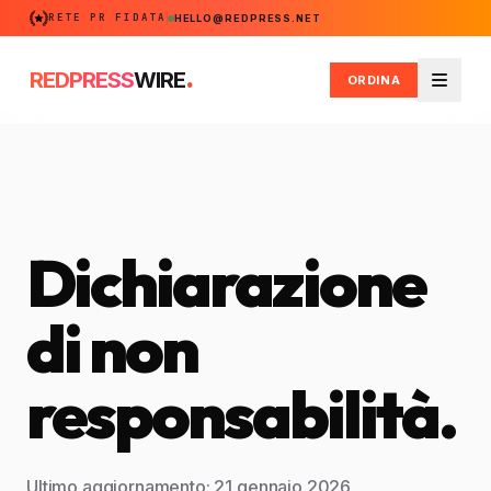
RETE PR FIDATA
HELLO@REDPRESS.NET
.
REDPRESS
WIRE
ORDINA
Menu
Dichiarazione
di non
responsabilità.
Ultimo aggiornamento: 21 gennaio 2026