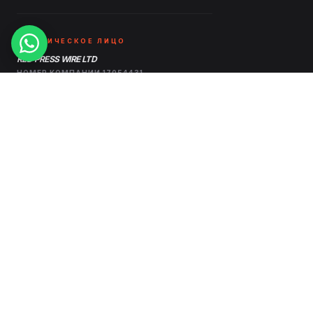
ЮРИДИЧЕСКОЕ ЛИЦО
RED PRESS WIRE LTD
НОМЕР КОМПАНИИ 17054431
Офис 10560, 5 Брейфорд Сквер,
Лондон, Соединенное Королевство, E1 0SG
РАСПРЕДЕЛЕНИЕ
ОТРАСЛИ
Ценообразование
Здравоохранение Пресс-
релиз
Бесплатное
распространение
Технология Пресс-релиз
пресс-релизов
Пресс-релиз в области
Пакеты обратных
финансов