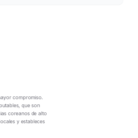
 mayor compromiso.
eputables, que son
cias coreanos de alto
locales y estableces