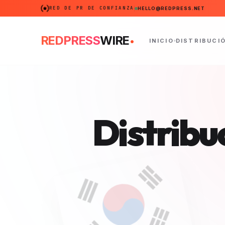
RED DE PR DE CONFIANZA
HELLO@REDPRESS.NET
.
REDPRESS
WIRE
INICIO
DISTRIBUCI
Distribu