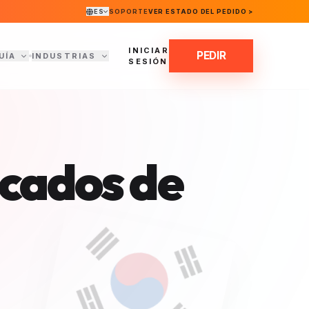
ES
SOPORTE
VER ESTADO DEL PEDIDO >
INICIAR
PEDIR
UÍA
INDUSTRIAS
SESIÓN
icados de