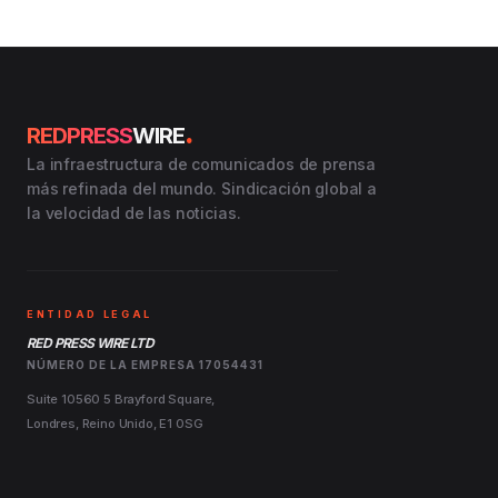
.
REDPRESS
WIRE
La infraestructura de comunicados de prensa
más refinada del mundo. Sindicación global a
la velocidad de las noticias.
ENTIDAD LEGAL
RED PRESS WIRE LTD
NÚMERO DE LA EMPRESA 17054431
Suite 10560 5 Brayford Square,
Londres, Reino Unido, E1 0SG