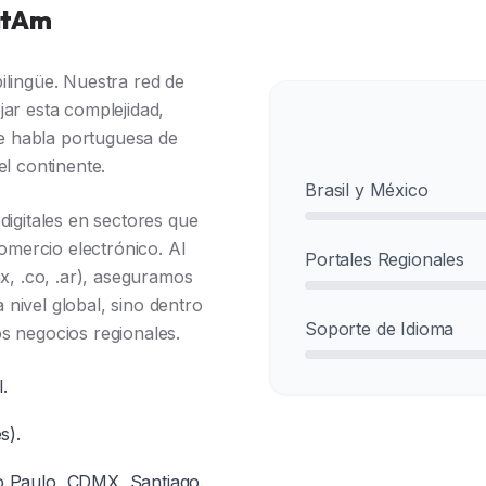
LatAm
ilingüe. Nuestra red de
jar esta complejidad,
Penetración de M
e habla portuguesa de
el continente.
Brasil y México
digitales en sectores que
comercio electrónico. Al
Portales Regionales
x, .co, .ar), aseguramos
nivel global, sino dentro
Soporte de Idioma
s negocios regionales.
.
s).
o Paulo, CDMX, Santiago.