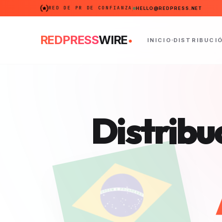
RED DE PR DE CONFIANZA
HELLO@REDPRESS.NET
.
REDPRESS
WIRE
INICIO
DISTRIBUCI
Distribu