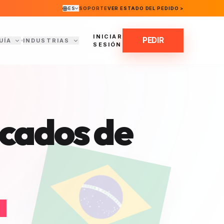
ES
SOPORTE
VER ESTADO DEL PEDIDO >
INICIAR
PEDIR
UÍA
INDUSTRIAS
SESIÓN
icados de
a