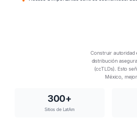
●
Construir autoridad 
distribución asegura
(ccTLDs). Esto señ
México, mejora
300+
Sitios de LatAm