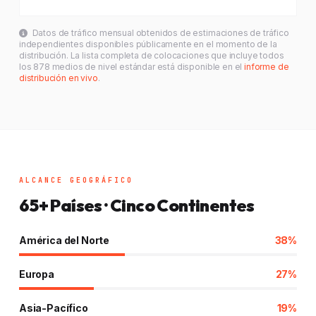
Datos de tráfico mensual obtenidos de estimaciones de tráfico
independientes disponibles públicamente en el momento de la
distribución. La lista completa de colocaciones que incluye todos
los 878 medios de nivel estándar está disponible en el
informe de
distribución en vivo
.
ALCANCE GEOGRÁFICO
65+ Países · Cinco Continentes
América del Norte
38%
Europa
27%
Asia-Pacífico
19%