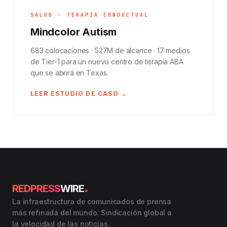
SALUD · TERAPIA CONDUCTUAL
Mindcolor Autism
683 colocaciones · 527M de alcance · 17 medios
de Tier-1 para un nuevo centro de terapia ABA
que se abrirá en Texas.
LEER ESTUDIO DE CASO →
.
REDPRESS
WIRE
La infraestructura de comunicados de prensa
más refinada del mundo. Sindicación global a
la velocidad de las noticias.