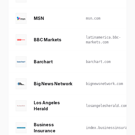
MSN
msn.com
latinamerica.bbc-
BBC Markets
markets.com
Barchart
barchart.com
Big News Network
bignewsnetwork.com
Los Angeles
losangelesherald.com
Herald
Business
index.businessinsurance
Insurance