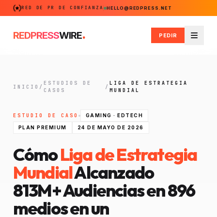
RED DE PR DE CONFIANZA
HELLO@REDPRESS.NET
.
REDPRESS
WIRE
PEDIR
Menú
ESTUDIOS DE
LIGA DE ESTRATEGIA
INICIO
/
/
CASOS
MUNDIAL
ESTUDIO DE CASO
GAMING · EDTECH
PLAN PREMIUM
24 DE MAYO DE 2026
Cómo
Liga de Estrategia
Mundial
Alcanzado
813M+
Audiencias en 896
medios en un