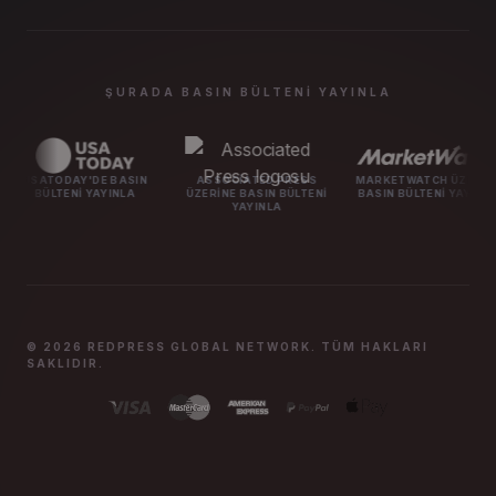
ŞURADA BASIN BÜLTENI YAYINLA
Y'DE BASIN
ASSOCIATED PRESS
MARKETWATCH ÜZERINE
MASHABL
I YAYINLA
ÜZERINE BASIN BÜLTENI
BASIN BÜLTENI YAYINLA
BÜL
YAYINLA
© 2026 REDPRESS GLOBAL NETWORK. TÜM HAKLARI
SAKLIDIR.