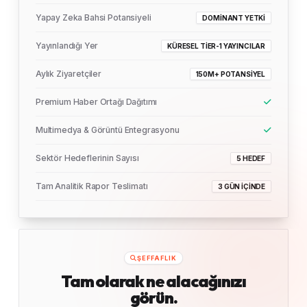
Yapay Zeka Bahsi Potansiyeli
DOMINANT YETKI
Yayınlandığı Yer
KÜRESEL TIER-1 YAYINCILAR
Aylık Ziyaretçiler
150M+ POTANSIYEL
Premium Haber Ortağı Dağıtımı
Multimedya & Görüntü Entegrasyonu
Sektör Hedeflerinin Sayısı
5 HEDEF
Tam Analitik Rapor Teslimatı
3 GÜN İÇINDE
ŞEFFAFLIK
Tam olarak ne alacağınızı
görün.