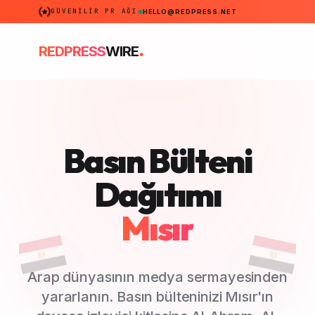
GÜVENILIR PR AĞI
HELLO@REDPRESS.NET
.
REDPRESS
WIRE
Basın Bülteni
Dağıtımı
Mısır
Arap dünyasının medya sermayesinden
yararlanın. Basın bülteninizi Mısır'ın