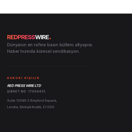
.
REDPRESS
WIRE
Dünyanın en rafine basın bülteni altyapısı.
Haber hızında küresel sendikasyon.
HUKUKİ KİŞİLİK
RED PRESS WIRE LTD
ŞIRKET NO. 17054431
Suite 10560 5 Brayford Square,
Londra, Birleşik Krallık, E1 0SG