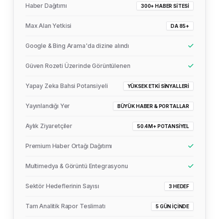
Haber Dağıtımı
300+ HABER SITESI
Max Alan Yetkisi
DA 85+
Google & Bing Arama'da dizine alındı
Güven Rozeti Üzerinde Görüntülenen
Yapay Zeka Bahsi Potansiyeli
YÜKSEK ETKI SINYALLERI
Yayınlandığı Yer
BÜYÜK HABER & PORTALLAR
Aylık Ziyaretçiler
50.4M+ POTANSIYEL
Premium Haber Ortağı Dağıtımı
Multimedya & Görüntü Entegrasyonu
Sektör Hedeflerinin Sayısı
3 HEDEF
Tam Analitik Rapor Teslimatı
5 GÜN İÇINDE