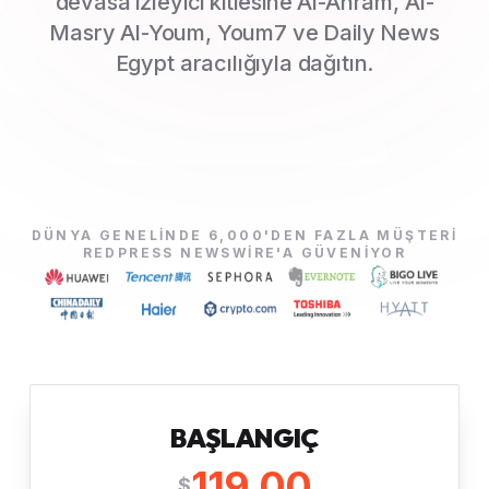
devasa izleyici kitlesine Al-Ahram, Al-
Masry Al-Youm, Youm7 ve Daily News
Egypt aracılığıyla dağıtın.
DÜNYA GENELINDE 6,000'DEN FAZLA MÜŞTERI
REDPRESS NEWSWIRE'A GÜVENIYOR
BAŞLANGIÇ
119.00
$