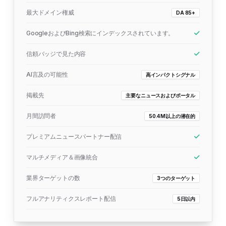
最大ドメイン権威
DA 85+
GoogleおよびBing検索にインデックスされています。
信頼バッジで見た内容
AI言及の可能性
高インパクトシグナル
掲載先
主要なニュースおよびポータル
月間訪問者
50.4M以上の潜在的
プレミアムニュースパートナー配信
マルチメディア＆画像統合
業界ターゲットの数
3つのターゲット
フルアナリティクスレポート配信
5日以内