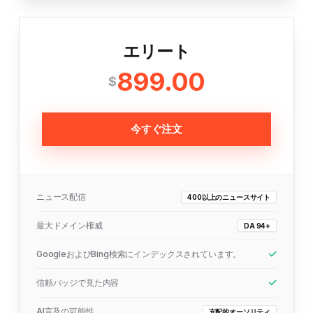
エリート
899.00
$
今すぐ注文
ニュース配信
400以上のニュースサイト
最大ドメイン権威
DA 94+
GoogleおよびBing検索にインデックスされています。
信頼バッジで見た内容
AI言及の可能性
支配的オーソリティ