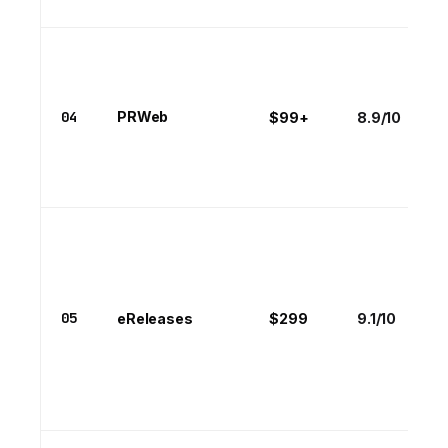
04
PRWeb
$99+
8.9/10
05
eReleases
$299
9.1/10