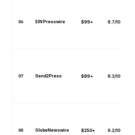
06
EIN Presswire
$99+
8.7/10
07
Send2Press
$89+
8.3/10
08
GlobeNewswire
$250+
9.2/10