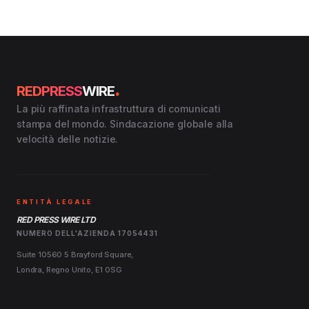
.
REDPRESS
WIRE
La più raffinata infrastruttura di comunicati
stampa del mondo. Sindacazione globale alla
velocità delle notizie.
ENTITÀ LEGALE
RED PRESS WIRE LTD
NUMERO DELL'AZIENDA 17054431
Suite 10560 5 Brayford Square,
Londra, Regno Unito, E1 0SG