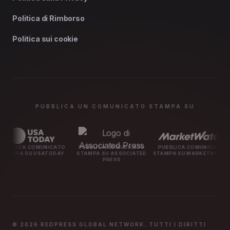
Politica di Rimborso
Politica sui cookie
PUBBLICA UN COMUNICATO STAMPA SU
MUNICATO
PUBBLICA COMUNICATO
PUBBLICA COMUNICATO
PUBBLICA
USATODAY
STAMPA SU ASSOCIATED
STAMPA SU MARKETWATCH
STAMPA S
PRESS
© 2026 REDPRESS GLOBAL NETWORK. TUTTI I DIRITTI