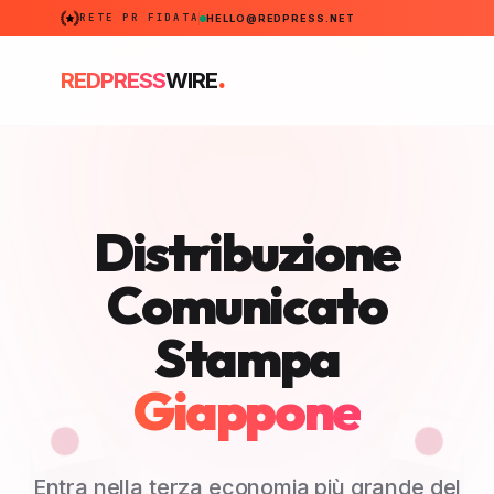
RETE PR FIDATA
HELLO@REDPRESS.NET
.
REDPRESS
WIRE
Distribuzione
Comunicato
Stampa
Giappone
Entra nella terza economia più grande del