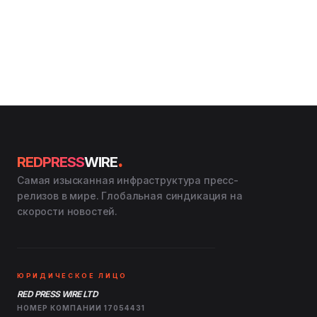
.
REDPRESS
WIRE
Самая изысканная инфраструктура пресс-
релизов в мире. Глобальная синдикация на
скорости новостей.
ЮРИДИЧЕСКОЕ ЛИЦО
RED PRESS WIRE LTD
НОМЕР КОМПАНИИ 17054431