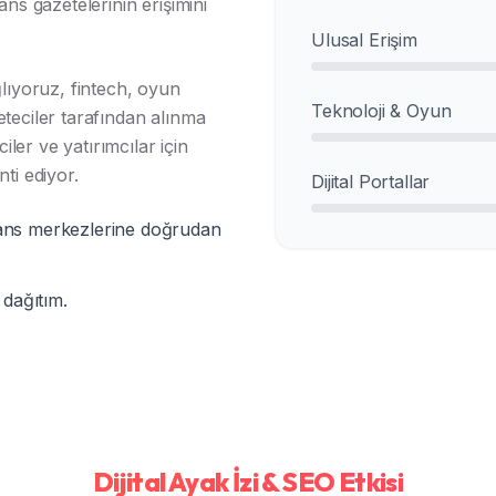
ans gazetelerinin erişimini
Ulusal Erişim
ğlıyoruz, fintech, oyun
Teknoloji & Oyun
eteciler tarafından alınma
iler ve yatırımcılar için
ti ediyor.
Dijital Portallar
finans merkezlerine doğrudan
 dağıtım.
Dijital Ayak İzi & SEO Etkisi