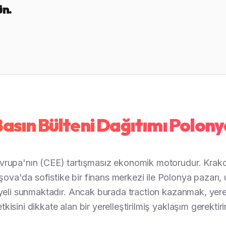
ün.
asın Bülteni Dağıtımı Polon
rupa'nın (CEE) tartışmasız ekonomik motorudur. Krako
şova'da sofistike bir finans merkezi ile Polonya pazarı, u
li sunmaktadır. Ancak burada traction kazanmak, yere
etkisini dikkate alan bir yerelleştirilmiş yaklaşım gerektirir