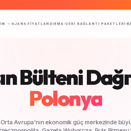
IM
AJANS
FIYATLANDIRMA
GERI BAĞLANTI PAKETLERI
K
ın Bülteni Dağı
Polonya
 Orta Avrupa'nın ekonomik güç merkezinde büyü
 Rzeczpospolita, Gazeta Wyborcza, Puls Biznesu 