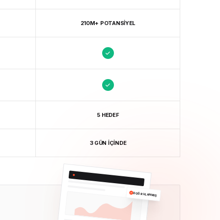
210M+ POTANSIYEL
5 HEDEF
3 GÜN İÇINDE
DOĞRULANMIŞ