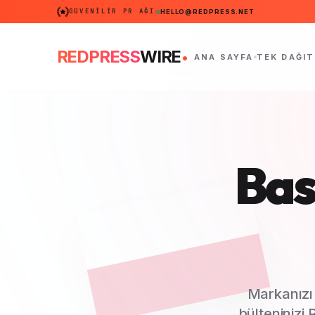
GÜVENILIR PR AĞI
HELLO@REDPRESS.NET
.
REDPRESS
WIRE
ANA SAYFA
TEK DAĞIT
Bas
Markanızı
bülteninizi