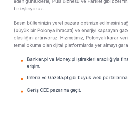
eden günlüklerle, Puls Biznesu ve Parkiet gibi özel fin
birleştiriyoruz.
Basın bülteninizin yerel pazara optimize edilmesini sa
(büyük bir Polonya ihracatı) ve enerjiyi kapsayan gaz
olasılığını artırıyoruz. Hizmetimiz, Polonyalı karar veric
temel okuma olan dijital platformlarda yer almayı garan
Bankier.pl ve Money.pl iştirakleri aracılığıyla 
●
erişim.
Interia ve Gazeta.pl gibi büyük web portallarına
●
Geniş CEE pazarına geçit.
●