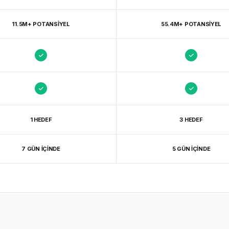
11.5M+ POTANSIYEL
55.4M+ POTANSIYEL
1 HEDEF
3 HEDEF
7 GÜN İÇINDE
5 GÜN İÇINDE