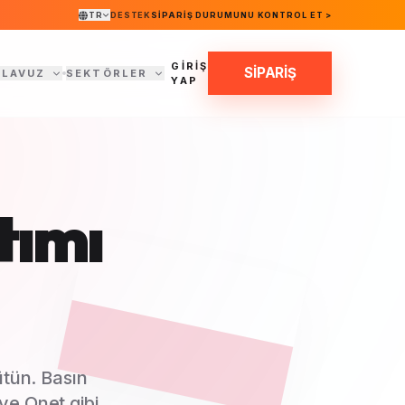
TR
DESTEK
SIPARIŞ DURUMUNU KONTROL ET >
GİRİŞ
SİPARİŞ
ILAVUZ
SEKTÖRLER
YAP
tımı
tün. Basın
ve Onet gibi