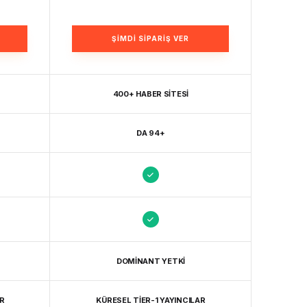
ŞIMDI SIPARIŞ VER
400+ HABER SITESI
DA 94+
DOMINANT YETKI
R
KÜRESEL TIER-1 YAYINCILAR