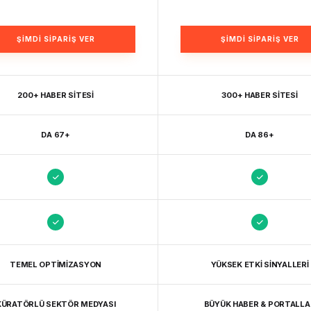
ŞIMDI SIPARIŞ VER
ŞIMDI SIPARIŞ VER
200+ HABER SITESI
300+ HABER SITESI
DA 67+
DA 86+
TEMEL OPTIMIZASYON
YÜKSEK ETKI SINYALLERI
KÜRATÖRLÜ SEKTÖR MEDYASI
BÜYÜK HABER & PORTALLA