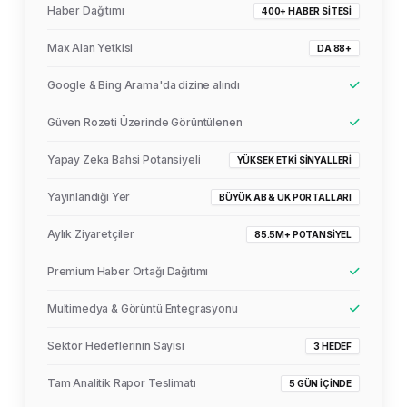
Haber Dağıtımı
400+ HABER SITESI
Max Alan Yetkisi
DA 88+
Google & Bing Arama'da dizine alındı
Güven Rozeti Üzerinde Görüntülenen
Yapay Zeka Bahsi Potansiyeli
YÜKSEK ETKI SINYALLERI
Yayınlandığı Yer
BÜYÜK AB & UK PORTALLARI
Aylık Ziyaretçiler
85.5M+ POTANSIYEL
Premium Haber Ortağı Dağıtımı
Multimedya & Görüntü Entegrasyonu
Sektör Hedeflerinin Sayısı
3 HEDEF
Tam Analitik Rapor Teslimatı
5 GÜN İÇINDE