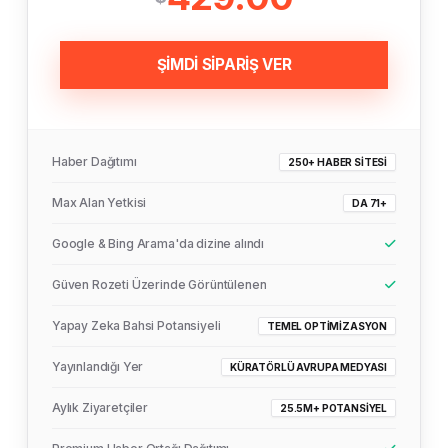
ŞİMDİ SİPARİŞ VER
Haber Dağıtımı
250+ HABER SITESI
Max Alan Yetkisi
DA 71+
Google & Bing Arama'da dizine alındı
Güven Rozeti Üzerinde Görüntülenen
Yapay Zeka Bahsi Potansiyeli
TEMEL OPTIMIZASYON
Yayınlandığı Yer
KÜRATÖRLÜ AVRUPA MEDYASI
Aylık Ziyaretçiler
25.5M+ POTANSIYEL