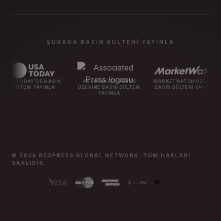
ŞURADA BASIN BÜLTENI YAYINLA
DE BASIN
ASSOCIATED PRESS
MARKETWATCH ÜZERINE
MASHABLE 
YAYINLA
ÜZERINE BASIN BÜLTENI
BASIN BÜLTENI YAYINLA
BÜLTE
YAYINLA
© 2026 REDPRESS GLOBAL NETWORK. TÜM HAKLARI
SAKLIDIR.