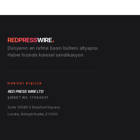
.
REDPRESS
WIRE
Dünyanın en rafine basın bülteni altyapısı.
Haber hızında küresel sendikasyon.
HUKUKİ KİŞİLİK
RED PRESS WIRE LTD
ŞIRKET NO. 17054431
Suite 10560 5 Brayford Square,
Londra, Birleşik Krallık, E1 0SG