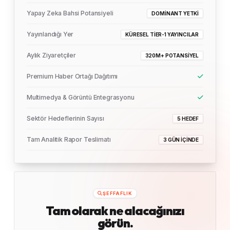
Yapay Zeka Bahsi Potansiyeli
DOMINANT YETKI
Yayınlandığı Yer
KÜRESEL TIER-1 YAYINCILAR
Aylık Ziyaretçiler
320M+ POTANSIYEL
Premium Haber Ortağı Dağıtımı
Multimedya & Görüntü Entegrasyonu
Sektör Hedeflerinin Sayısı
5 HEDEF
Tam Analitik Rapor Teslimatı
3 GÜN İÇINDE
ŞEFFAFLIK
Tam olarak ne alacağınızı
görün.