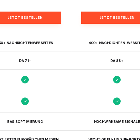
JETZT BESTELLEN
JETZT BESTELLEN
50+ NACHRICHTENWEBSEITEN
400+ NACHRICHTEN-WEBSI
DA 71+
DA 88+
BASISOPTIMIERUNG
HOCHWIRKSAME SIGNALE
ATIERTES EUROPÄISCHES MEDIEN
WICHTIGE EU- UND UK-PORT