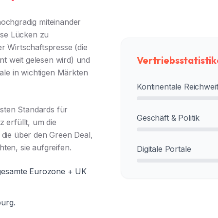
hochgradig miteinander
iese Lücken zu
r Wirtschaftspresse (die
Vertriebsstatisti
t weit gelesen wird) und
tale in wichtigen Märkten
Kontinentale Reichwei
hsten Standards für
Geschäft & Politik
erfüllt, um die
 die über den Green Deal,
ten, sie aufgreifen.
Digitale Portale
e gesamte Eurozone + UK
burg.