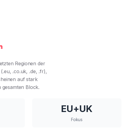
n
netzten Regionen der
u, .co.uk, .de, .fr),
heinen auf stark
m gesamten Block.
EU+UK
Fokus