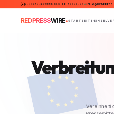
VERTRAUENSWÜRDIGES PR-NETZWERK
HELLO@REDPRESS.
.
REDPRESS
WIRE
STARTSEITE
EINZELVE
Verbreitun
Vereinheitl
Pressemitte