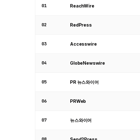
01
ReachWire
02
RedPress
03
Accesswire
04
GlobeNewswire
05
PR 뉴스와이어
06
PRWeb
07
뉴스와이어
08
Send2Press