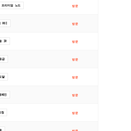
& 프리미엄 노드
방문
 ROI
방문
 IR
방문
등급
방문
도달
방문
캠페인
방문
피칭
방문
중
방문