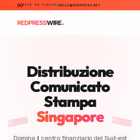
RETE PR FIDATA
HELLO@REDPRESS.NET
.
REDPRESS
WIRE
Distribuzione
Comunicato
Stampa
Singapore
Domina il centro finanziario del Sud-est