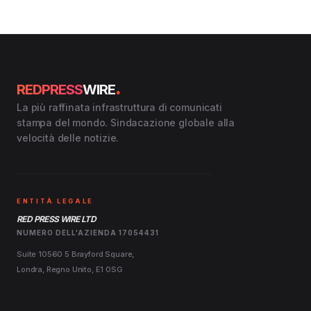
.
REDPRESS
WIRE
La più raffinata infrastruttura di comunicati
stampa del mondo. Sindacazione globale alla
velocità delle notizie.
ENTITÀ LEGALE
RED PRESS WIRE LTD
NUMERO DELL'AZIENDA 17054431
Suite 10560 5 Brayford Square,
Londra, Regno Unito, E1 0SG