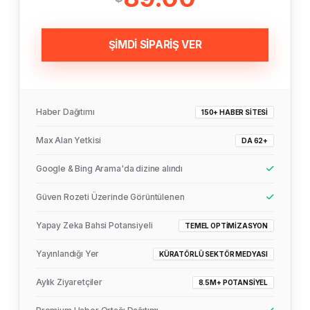
ŞİMDİ SİPARİŞ VER
Haber Dağıtımı
150+ HABER SITESI
Max Alan Yetkisi
DA 62+
Google & Bing Arama'da dizine alındı
Güven Rozeti Üzerinde Görüntülenen
Yapay Zeka Bahsi Potansiyeli
TEMEL OPTIMIZASYON
Yayınlandığı Yer
KÜRATÖRLÜ SEKTÖR MEDYASI
Aylık Ziyaretçiler
8.5M+ POTANSIYEL