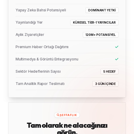
Yapay Zeka Bahsi Potansiyeli
DOMINANT YETKI
Yayınlandığı Yer
KÜRESEL TIER-1 YAYINCILAR
Aylık Ziyaretçiler
120M+ POTANSIYEL
Premium Haber Ortağı Dağıtımı
Multimedya & Görüntü Entegrasyonu
Sektör Hedeflerinin Sayısı
5 HEDEF
Tam Analitik Rapor Teslimatı
3 GÜN İÇINDE
ŞEFFAFLIK
Tam olarak ne alacağınızı
görün.