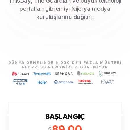
ThisDay, The Guardian ve büyük teknoloji
portalları gibi en iyi Nijerya medya
kuruluşlarına dağıtın.
DÜNYA GENELINDE 6,000'DEN FAZLA MÜŞTERI
REDPRESS NEWSWIRE'A GÜVENIYOR
BAŞLANGIÇ
89.00
$