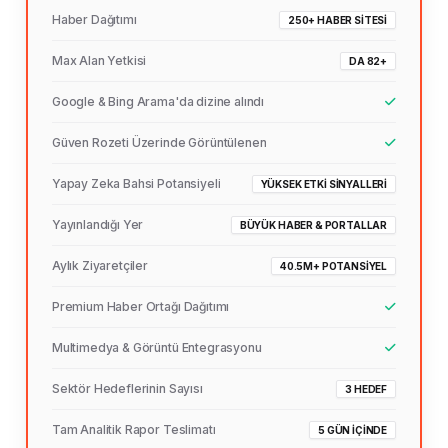
Haber Dağıtımı
250+ HABER SITESI
Max Alan Yetkisi
DA 82+
Google & Bing Arama'da dizine alındı
Güven Rozeti Üzerinde Görüntülenen
Yapay Zeka Bahsi Potansiyeli
YÜKSEK ETKI SINYALLERI
Yayınlandığı Yer
BÜYÜK HABER & PORTALLAR
Aylık Ziyaretçiler
40.5M+ POTANSIYEL
Premium Haber Ortağı Dağıtımı
Multimedya & Görüntü Entegrasyonu
Sektör Hedeflerinin Sayısı
3 HEDEF
Tam Analitik Rapor Teslimatı
5 GÜN İÇINDE