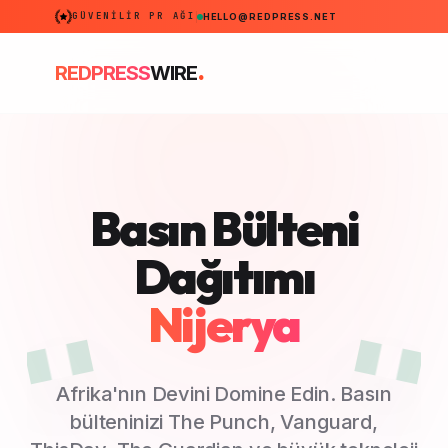
GÜVENILIR PR AĞI
HELLO@REDPRESS.NET
.
REDPRESS
WIRE
Basın Bülteni
Dağıtımı
Nijerya
Afrika'nın Devini Domine Edin. Basın
bülteninizi The Punch, Vanguard,