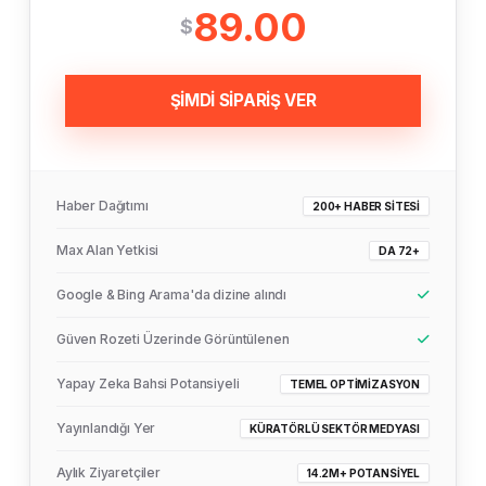
89.00
$
ŞİMDİ SİPARİŞ VER
Haber Dağıtımı
200+ HABER SITESI
Max Alan Yetkisi
DA 72+
Google & Bing Arama'da dizine alındı
Güven Rozeti Üzerinde Görüntülenen
Yapay Zeka Bahsi Potansiyeli
TEMEL OPTIMIZASYON
Yayınlandığı Yer
KÜRATÖRLÜ SEKTÖR MEDYASI
Aylık Ziyaretçiler
14.2M+ POTANSIYEL