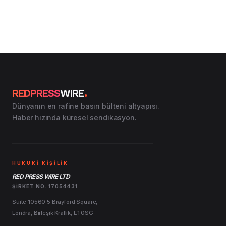
.
REDPRESS
WIRE
Dünyanın en rafine basın bülteni altyapısı.
Haber hızında küresel sendikasyon.
HUKUKİ KİŞİLİK
RED PRESS WIRE LTD
ŞIRKET NO. 17054431
Suite 10560 5 Brayford Square,
Londra, Birleşik Krallık, E1 0SG