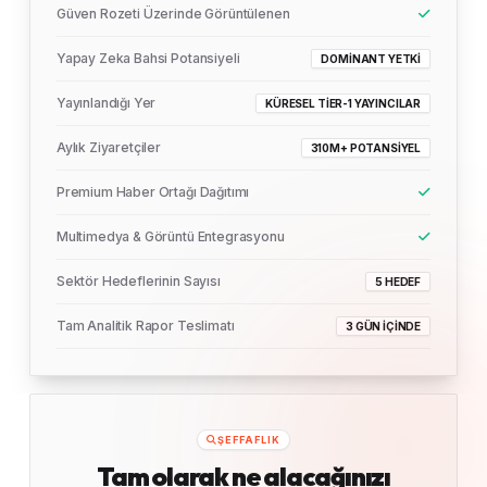
Güven Rozeti Üzerinde Görüntülenen
Yapay Zeka Bahsi Potansiyeli
DOMINANT YETKI
Yayınlandığı Yer
KÜRESEL TIER-1 YAYINCILAR
Aylık Ziyaretçiler
310M+ POTANSIYEL
Premium Haber Ortağı Dağıtımı
Multimedya & Görüntü Entegrasyonu
Sektör Hedeflerinin Sayısı
5 HEDEF
Tam Analitik Rapor Teslimatı
3 GÜN İÇINDE
ŞEFFAFLIK
Tam olarak ne alacağınızı