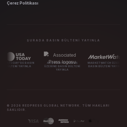
Çerez Politikası
ŞURADA BASIN BÜLTENI YAYINLA
DE BASIN
ASSOCIATED PRESS
MARKETWATCH ÜZERINE
MASHABLE 
YAYINLA
ÜZERINE BASIN BÜLTENI
BASIN BÜLTENI YAYINLA
BÜLTEN
YAYINLA
© 2026 REDPRESS GLOBAL NETWORK. TÜM HAKLARI
SAKLIDIR.