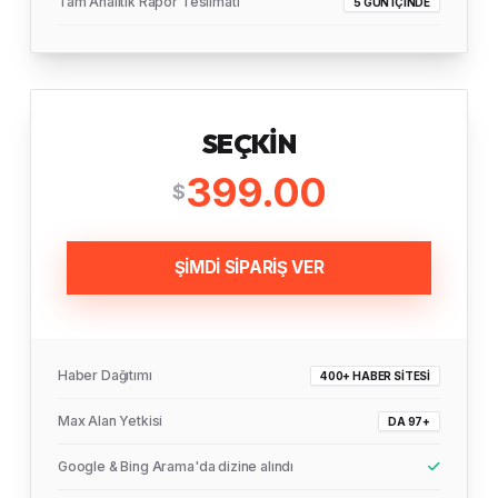
Tam Analitik Rapor Teslimatı
5 GÜN İÇINDE
SEÇKIN
399.00
$
ŞİMDİ SİPARİŞ VER
Haber Dağıtımı
400+ HABER SITESI
Max Alan Yetkisi
DA 97+
Google & Bing Arama'da dizine alındı