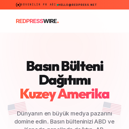
GÜVENILIR PR AĞI
HELLO@REDPRESS.NET
.
REDPRESS
WIRE
Basın Bülteni
Dağıtımı
Kuzey Amerika
Dünyanın en büyük medya pazarını
domine edin. Basın bülteninizi ABD ve