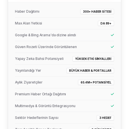
Haber Dağıtımı
300+ HABER SITESI
Max Alan Yetkisi
DA 89+
Google & Bing Arama'da dizine alındı
Güven Rozeti Üzerinde Görüntülenen
Yapay Zeka Bahsi Potansiyeli
YÜKSEK ETKI SINYALLERI
Yayınlandığı Yer
BÜYÜK HABER & PORTALLAR
Aylık Ziyaretçiler
65.4M+ POTANSIYEL
Premium Haber Ortağı Dağıtımı
Multimedya & Görüntü Entegrasyonu
Sektör Hedeflerinin Sayısı
3 HEDEF