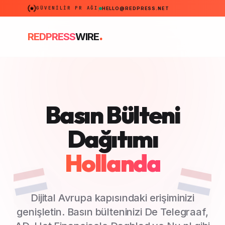
GÜVENILIR PR AĞI
HELLO@REDPRESS.NET
.
REDPRESS
WIRE
Basın Bülteni
Dağıtımı
Hollanda
Dijital Avrupa kapısındaki erişiminizi
genişletin. Basın bülteninizi De Telegraaf,