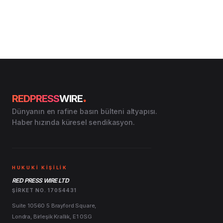
.
REDPRESS
WIRE
Dünyanın en rafine basın bülteni altyapısı.
Haber hızında küresel sendikasyon.
HUKUKİ KİŞİLİK
RED PRESS WIRE LTD
ŞIRKET NO. 17054431
Suite 10560 5 Brayford Square,
Londra, Birleşik Krallık, E1 0SG