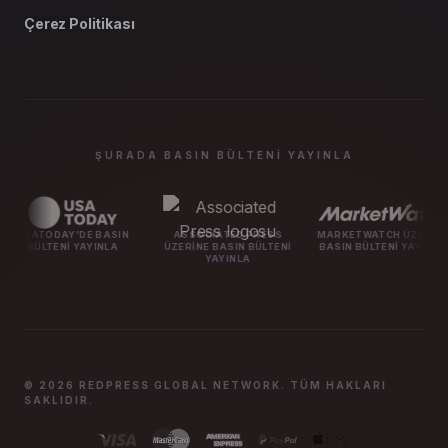
Çerez Politikası
ŞURADA BASIN BÜLTENI YAYINLA
'DE BASIN
ASSOCIATED PRESS
MARKETWATCH ÜZERINE
MASHABLE
 YAYINLA
ÜZERINE BASIN BÜLTENI
BASIN BÜLTENI YAYINLA
BÜLTE
YAYINLA
© 2026 REDPRESS GLOBAL NETWORK. TÜM HAKLARI
SAKLIDIR.