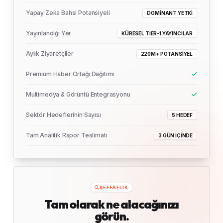
Yapay Zeka Bahsi Potansiyeli
DOMINANT YETKI
Yayınlandığı Yer
KÜRESEL TIER-1 YAYINCILAR
Aylık Ziyaretçiler
220M+ POTANSIYEL
Premium Haber Ortağı Dağıtımı
Multimedya & Görüntü Entegrasyonu
Sektör Hedeflerinin Sayısı
5 HEDEF
Tam Analitik Rapor Teslimatı
3 GÜN İÇINDE
ŞEFFAFLIK
Tam olarak ne alacağınızı
görün.