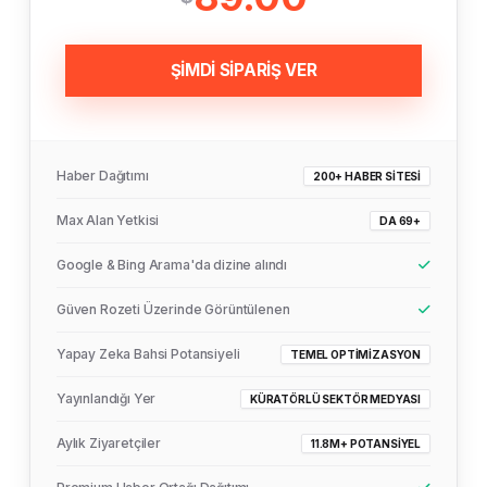
ŞİMDİ SİPARİŞ VER
Haber Dağıtımı
200+ HABER SITESI
Max Alan Yetkisi
DA 69+
Google & Bing Arama'da dizine alındı
Güven Rozeti Üzerinde Görüntülenen
Yapay Zeka Bahsi Potansiyeli
TEMEL OPTIMIZASYON
Yayınlandığı Yer
KÜRATÖRLÜ SEKTÖR MEDYASI
Aylık Ziyaretçiler
11.8M+ POTANSIYEL