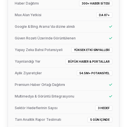
Haber Dağıtımı
300+ HABER SITESI
Max Alan Yetkisi
DA 87+
Google & Bing Arama'da dizine alındı
Güven Rozeti Üzerinde Görüntülenen
Yapay Zeka Bahsi Potansiyeli
YÜKSEK ETKI SINYALLERI
Yayınlandığı Yer
BÜYÜK HABER & PORTALLAR
Aylık Ziyaretçiler
54.5M+ POTANSIYEL
Premium Haber Ortağı Dağıtımı
Multimedya & Görüntü Entegrasyonu
Sektör Hedeflerinin Sayısı
3 HEDEF
Tam Analitik Rapor Teslimatı
5 GÜN İÇINDE