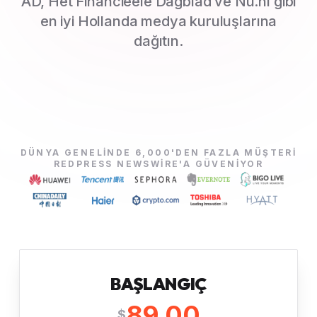
AD, Het Financieele Dagblad ve Nu.nl gibi
en iyi Hollanda medya kuruluşlarına
dağıtın.
DÜNYA GENELINDE 6,000'DEN FAZLA MÜŞTERI
REDPRESS NEWSWIRE'A GÜVENIYOR
BAŞLANGIÇ
89.00
$