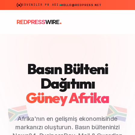
GÜVENILIR PR AĞI
HELLO@REDPRESS.NET
.
REDPRESS
WIRE
Basın Bülteni
Dağıtımı
Güney Afrika
Afrika'nın en gelişmiş ekonomisinde
markanızı oluşturun. Basın bülteninizi