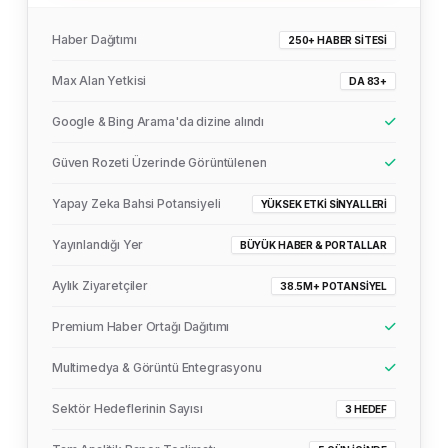
Haber Dağıtımı
250+ HABER SITESI
Max Alan Yetkisi
DA 83+
Google & Bing Arama'da dizine alındı
Güven Rozeti Üzerinde Görüntülenen
Yapay Zeka Bahsi Potansiyeli
YÜKSEK ETKI SINYALLERI
Yayınlandığı Yer
BÜYÜK HABER & PORTALLAR
Aylık Ziyaretçiler
38.5M+ POTANSIYEL
Premium Haber Ortağı Dağıtımı
Multimedya & Görüntü Entegrasyonu
Sektör Hedeflerinin Sayısı
3 HEDEF