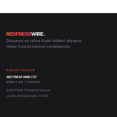
.
REDPRESS
WIRE
Dünyanın en rafine basın bülteni altyapısı.
Haber hızında küresel sendikasyon.
HUKUKİ KİŞİLİK
RED PRESS WIRE LTD
ŞIRKET NO. 17054431
Suite 10560 5 Brayford Square,
Londra, Birleşik Krallık, E1 0SG