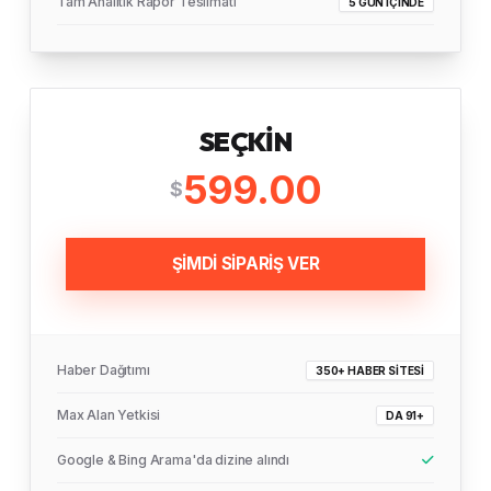
Tam Analitik Rapor Teslimatı
5 GÜN İÇINDE
SEÇKIN
599.00
$
ŞİMDİ SİPARİŞ VER
Haber Dağıtımı
350+ HABER SITESI
Max Alan Yetkisi
DA 91+
Google & Bing Arama'da dizine alındı