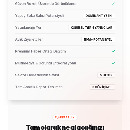
Güven Rozeti Üzerinde Görüntülenen
Yapay Zeka Bahsi Potansiyeli
DOMINANT YETKI
Yayınlandığı Yer
KÜRESEL TIER-1 YAYINCILAR
Aylık Ziyaretçiler
110M+ POTANSIYEL
Premium Haber Ortağı Dağıtımı
Multimedya & Görüntü Entegrasyonu
Sektör Hedeflerinin Sayısı
5 HEDEF
Tam Analitik Rapor Teslimatı
3 GÜN İÇINDE
ŞEFFAFLIK
Tam olarak ne alacağınızı