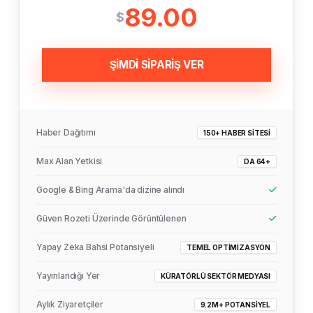
89.00
$
ŞİMDİ SİPARİŞ VER
Haber Dağıtımı
150+ HABER SITESI
Max Alan Yetkisi
DA 64+
Google & Bing Arama'da dizine alındı
Güven Rozeti Üzerinde Görüntülenen
Yapay Zeka Bahsi Potansiyeli
TEMEL OPTIMIZASYON
Yayınlandığı Yer
KÜRATÖRLÜ SEKTÖR MEDYASI
Aylık Ziyaretçiler
9.2M+ POTANSIYEL