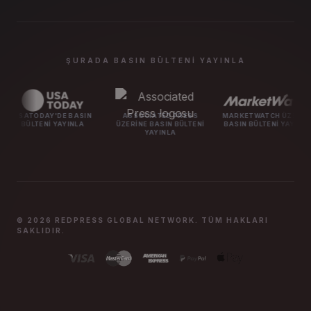
ŞURADA BASIN BÜLTENI YAYINLA
'DE BASIN
ASSOCIATED PRESS
MARKETWATCH ÜZERINE
MASHABLE
 YAYINLA
ÜZERINE BASIN BÜLTENI
BASIN BÜLTENI YAYINLA
BÜLT
YAYINLA
© 2026 REDPRESS GLOBAL NETWORK. TÜM HAKLARI
SAKLIDIR.