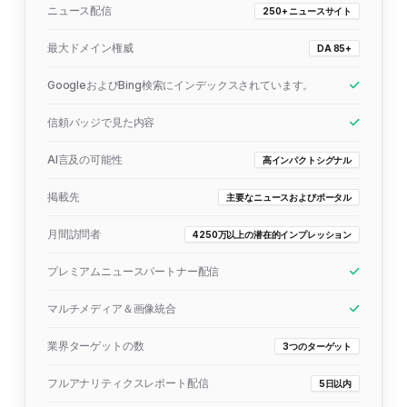
ニュース配信
250+ ニュースサイト
最大ドメイン権威
DA 85+
GoogleおよびBing検索にインデックスされています。
信頼バッジで見た内容
AI言及の可能性
高インパクトシグナル
掲載先
主要なニュースおよびポータル
月間訪問者
4250万以上の潜在的インプレッション
プレミアムニュースパートナー配信
マルチメディア＆画像統合
業界ターゲットの数
3つのターゲット
フルアナリティクスレポート配信
5日以内