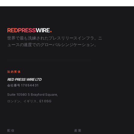
.
REDPRESS
WIRE
世界で最も洗練されたプレスリリースインフラ。ニ
ュースの速度でのグローバルシンジケーション。
法的実体
RED PRESS WIRE LTD
会社番号 17054431
Suite 10560 5 Brayford Square,
ロンドン、イギリス、E1 0SG
配信
産業