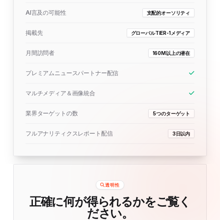
AI言及の可能性
支配的オーソリティ
掲載先
グローバルTIER-1メディア
月間訪問者
160M以上の潜在
プレミアムニュースパートナー配信
マルチメディア＆画像統合
業界ターゲットの数
5つのターゲット
フルアナリティクスレポート配信
3日以内
透明性
正確に何が得られるかをご覧く
ださい。