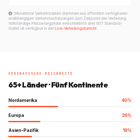
Monatliche Verkehrsdaten stammen aus öffentlich verfügbaren
unabhängigen Verkehrsschätzungen zum Zeitpunkt der Verteilung.
Vollständige Platzierungsliste einschließlich aller 607 Standard-
Outlet ist verfügbar in der
Live-Verteilungsbericht
.
GEOGRAFISCHE REICHWEITE
65+ Länder · Fünf Kontinente
Nordamerika
40%
Europa
26%
Asien-Pazifik
19%