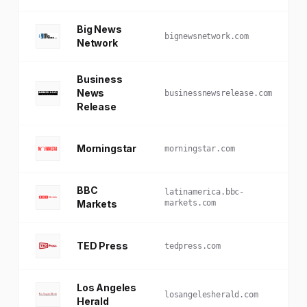
Big News
bignewsnetwork.com
Network
Business
News
businessnewsrelease.com
Release
Morningstar
morningstar.com
BBC
latinamerica.bbc-
Markets
markets.com
TED Press
tedpress.com
Los Angeles
losangelesherald.com
Herald