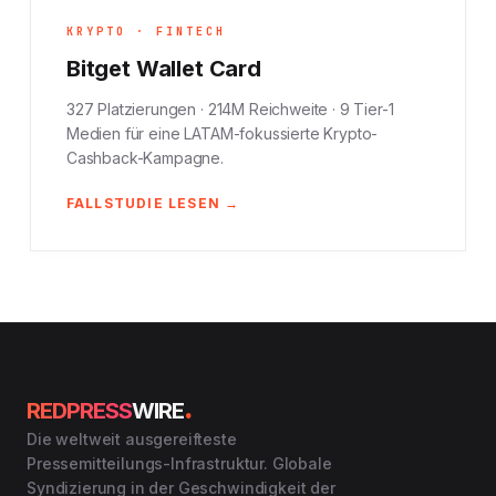
KRYPTO · FINTECH
Bitget Wallet Card
327 Platzierungen · 214M Reichweite · 9 Tier-1
Medien für eine LATAM-fokussierte Krypto-
Cashback-Kampagne.
FALLSTUDIE LESEN →
.
REDPRESS
WIRE
Die weltweit ausgereifteste
Pressemitteilungs-Infrastruktur. Globale
Syndizierung in der Geschwindigkeit der