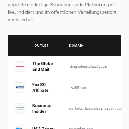
geprüfte eindeutige Besucher. Jede Platzierung ist
live, indiziert und im öffentlichen Verteilungsbericht
verifizierbar.
OUTLET
DOMAIN
The Globe
theglobeandmail.com
and Mail
Fox 80
fox80.com
Affiliate
Business
markets.businessinsider.com
Insider
USA Today
usatoday.com