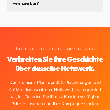
verifizierbar?
FÜHREN SIE IHRE EIGENE KAMPAGNE DURCH
Verbreiten Sie Ihre Geschichte
über dasselbe Netzwerk.
Der Premium-Plan, der 623 Platzierungen und
451M+ Reichweite für Hollowed Oath geliefert
hat, ist für jeden RedPress-Kunden verfügbar.
Pakete ansehen und Ihre Kampagne starten.