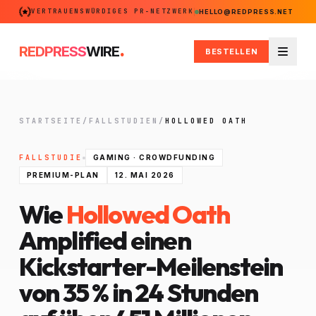
VERTRAUENSWÜRDIGES PR-NETZWERK
HELLO@REDPRESS.NET
.
REDPRESS
WIRE
BESTELLEN
Menü
STARTSEITE
/
FALLSTUDIEN
/
HOLLOWED OATH
FALLSTUDIE
GAMING · CROWDFUNDING
PREMIUM-PLAN
12. MAI 2026
Wie
Hollowed Oath
Amplified einen
Kickstarter-Meilenstein
von 35 % in 24 Stunden