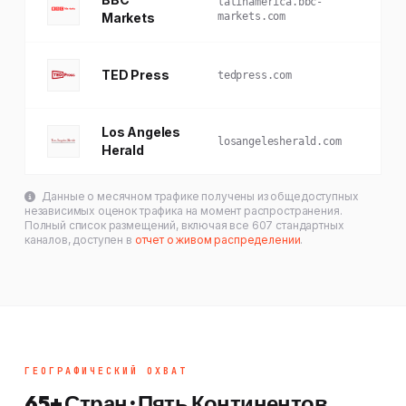
latinamerica.bbc-
Markets
markets.com
TED Press
tedpress.com
Los Angeles
losangelesherald.com
Herald
Данные о месячном трафике получены из общедоступных
независимых оценок трафика на момент распространения.
Полный список размещений, включая все 607 стандартных
каналов, доступен в
отчет о живом распределении
.
ГЕОГРАФИЧЕСКИЙ ОХВАТ
65+ Стран · Пять Континентов