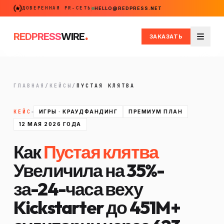
ДОВЕРЕННАЯ PR-СЕТЬ
HELLO@REDPRESS.NET
.
REDPRESS
WIRE
ЗАКАЗАТЬ
Меню
ГЛАВНАЯ
/
КЕЙСЫ
/
ПУСТАЯ КЛЯТВА
КЕЙС
ИГРЫ · КРАУДФАНДИНГ
ПРЕМИУМ ПЛАН
12 МАЯ 2026 ГОДА
Как
Пустая клятва
Увеличила на 35%-
за-24-часа веху
Kickstarter до 451M+