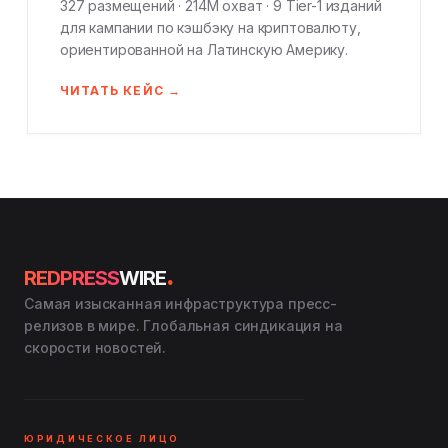
327 размещений · 214M охват · 9 Tier-1 изданий
для кампании по кэшбэку на криптовалюту,
ориентированной на Латинскую Америку.
ЧИТАТЬ КЕЙС →
.
REDPRESS
WIRE
Самая изысканная инфраструктура пресс-
релизов в мире. Глобальная синдикация на
скорости новостей.
ЮРИДИЧЕСКОЕ ЛИЦО