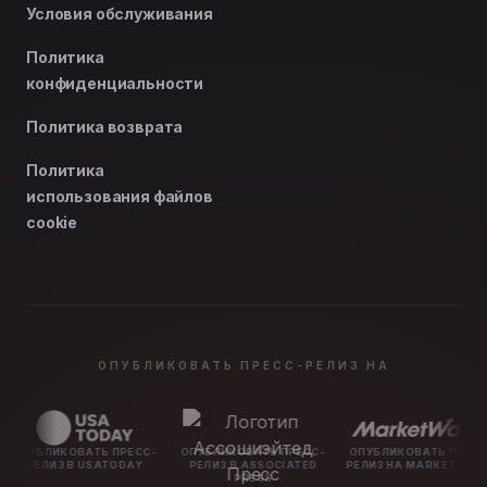
Условия обслуживания
Политика
конфиденциальности
Политика возврата
Политика
использования файлов
cookie
ОПУБЛИКОВАТЬ ПРЕСС-РЕЛИЗ НА
АТЬ ПРЕСС-
ОПУБЛИКОВАТЬ ПРЕСС-
ОПУБЛИКОВАТЬ ПРЕСС-
ОПУБЛИ
 USATODAY
РЕЛИЗ В ASSOCIATED
РЕЛИЗ НА MARKETWATCH
РЕЛИЗ
PRESS