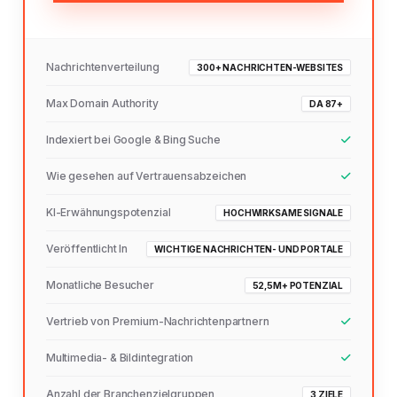
Nachrichtenverteilung
300+ NACHRICHTEN-WEBSITES
Max Domain Authority
DA 87+
Indexiert bei Google & Bing Suche
Wie gesehen auf Vertrauensabzeichen
KI-Erwähnungspotenzial
HOCHWIRKSAME SIGNALE
Veröffentlicht In
WICHTIGE NACHRICHTEN- UND PORTALE
Monatliche Besucher
52,5M+ POTENZIAL
Vertrieb von Premium-Nachrichtenpartnern
Multimedia- & Bildintegration
Anzahl der Branchenzielgruppen
3 ZIELE