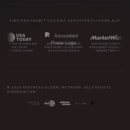
EINE PRESSEMITTEILUNG VERÖFFENTLICHEN AUF
ILUNG AUF
VERÖFFENTLICHEN SIE
VERÖFFENTLICHEN SIE
VERÖFFEN
DAY
PRESSEMITTEILUNG AUF
PRESSEMITTEILUNG AUF
PRESSEMI
TLICHEN
ASSOCIATED PRESS
MARKETWATCH
MA
© 2026 REDPRESS GLOBAL NETWORK. ALLE RECHTE
VORBEHALTEN.