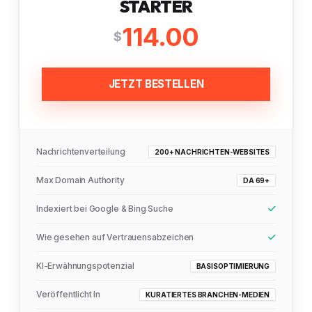
STARTER
114.00
$
JETZT BESTELLEN
Nachrichtenverteilung
200+ NACHRICHTEN-WEBSITES
Max Domain Authority
DA 69+
Indexiert bei Google & Bing Suche
Wie gesehen auf Vertrauensabzeichen
KI-Erwähnungspotenzial
BASISOPTIMIERUNG
Veröffentlicht In
KURATIERTES BRANCHEN-MEDIEN