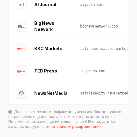
AI Journal
aijourn.com
Big News
bignewsnetwork.com
Network
BBC Markets
latinamerica.bbc-markets.co
TED Press
tedpress.com
NewsNetMedia
saltlakecity.newsnetmedia.c
Данные о месячном трафике получены из общедоступных
независимых оценок трафика на момент распространения.
Полный список размещений, включая все 618 стандартных
каналов, доступен в
отчет о живом распределении
.