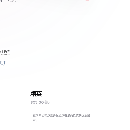
精英
899.00 美元
在伊斯坦布尔主要枢纽享有最高权威的优质展
。
示。