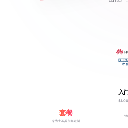
入
$1.0
套餐
针
专为土耳其市场定制